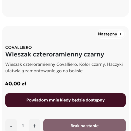
Następny
chevron_right
COVALLIERO
Wieszak czteroramienny czarny
Wieszak czteroramienny Covalliero. Kolor czarny. Haczyki
ułatwiają zamontowanie go na boksie.
40,00 zł
Powiadom mnie kiedy będzie dostępny
-
+
Brak na stanie