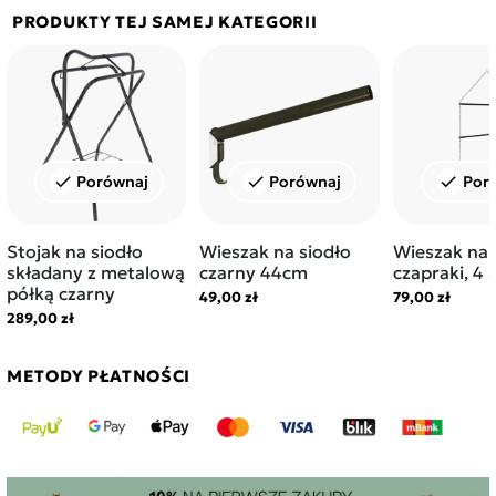
PRODUKTY TEJ SAMEJ KATEGORII
Porównaj
Porównaj
Por
check
check
check
Stojak na siodło
Wieszak na siodło
Wieszak na d
składany z metalową
czarny 44cm
czapraki, 4 
półką czarny
49,00 zł
79,00 zł
289,00 zł
METODY PŁATNOŚCI