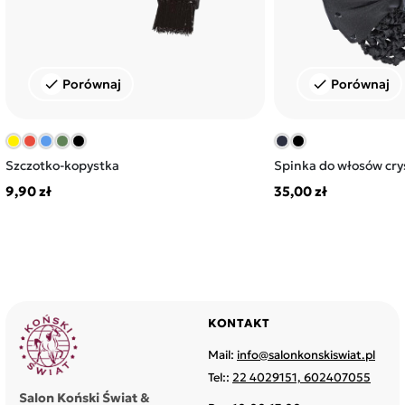
Porównaj
Porównaj
check
check
Szczotko-kopystka
Spinka do włosów crys
9,90 zł
35,00 zł
KONTAKT
Mail:
info@salonkonskiswiat.pl
Tel::
22 4029151, 602407055
Salon Koński Świat &