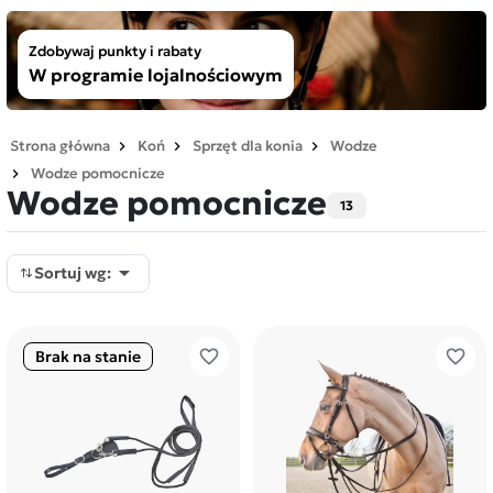
Zdobywaj punkty i rabaty
W programie lojalnościowym
Strona główna
Koń
Sprzęt dla konia
Wodze
Wodze pomocnicze
Wodze pomocnicze
13

Sortuj wg:
favorite_border
favorite_border
Brak na stanie