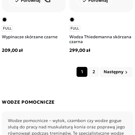
Porównaj
Porównaj
check
check
FULL
FULL
Wypinacze skórzane czarne
Wodza Thiedemanna skórzana
czarna
209,00 zł
299,00 zł
1
2
Następny
keyboard_arrow_right
WODZE POMOCNICZE
Wodze pomocnicze – wytok, czambon czy wodze gogue
służą do pracy nad muskulaturą konia oraz poprawą jego
równowagi podczas treningów. Te specjalistyczne wodze