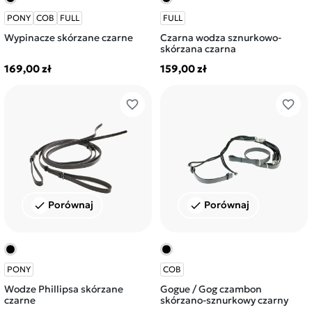
PONY
COB
FULL
FULL
Wypinacze skórzane czarne
Czarna wodza sznurkowo-
skórzana czarna
169,00 zł
159,00 zł
favorite_border
favorite_border
Porównaj
Porównaj
check
check
PONY
COB
Wodze Phillipsa skórzane
Gogue / Gog czambon
czarne
skórzano-sznurkowy czarny