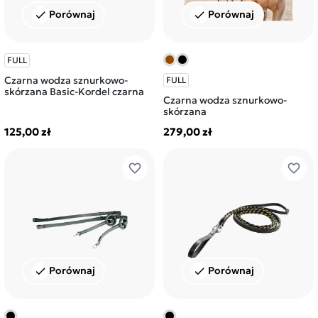
Porównaj
Porównaj
check
check
FULL
Czarna wodza sznurkowo-
FULL
skórzana Basic-Kordel czarna
Czarna wodza sznurkowo-
skórzana
125,00 zł
279,00 zł
favorite_border
favorite_border
Porównaj
Porównaj
check
check