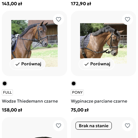
143,00 zł
172,90 zł
favorite_border
favorite_border
Porównaj
Porównaj
check
check
FULL
PONY
Wodze Thiedemann czarne
Wypinacze parciane czarne
158,00 zł
75,00 zł
favorite_border
favorite_border
Brak na stanie