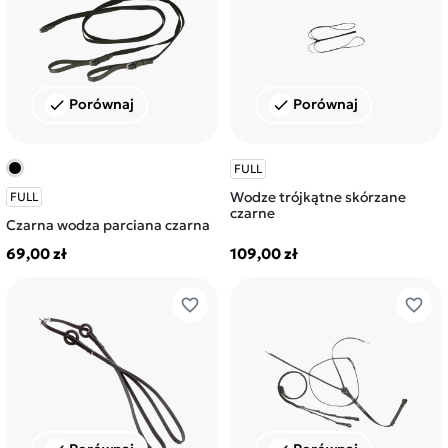
Porównaj
Porównaj
check
check
FULL
Wodze trójkątne skórzane
FULL
czarne
Czarna wodza parciana czarna
69,00 zł
109,00 zł
favorite_border
favorite_border