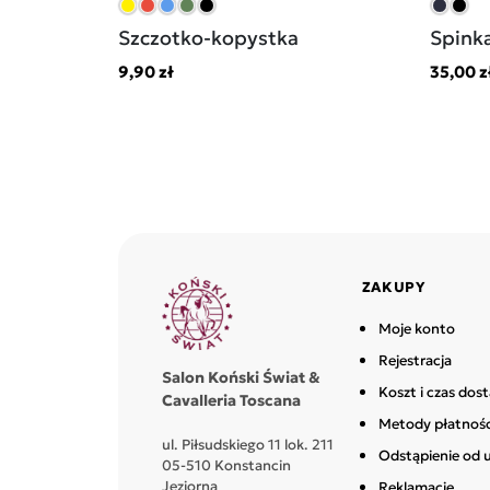
Szczotko-kopystka
Spinka
9,90 zł
35,00 z
ZAKUPY
Moje konto
Rejestracja
Salon Koński Świat &
Koszt i czas dos
Cavalleria Toscana
Metody płatnośc
ul. Piłsudskiego 11 lok. 211
Odstąpienie od
05-510 Konstancin
Jeziorna
Reklamacje