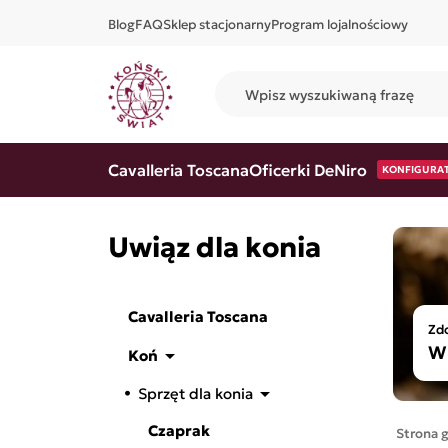
Blog
FAQ
Sklep stacjonarny
Program lojalnościowy
Cavalleria Toscana
Oficerki DeNiro
KONFIGURA
Uwiąz dla konia
Cavalleria Toscana
Zdo
W 

Koń

Sprzęt dla konia
Czaprak
Strona 