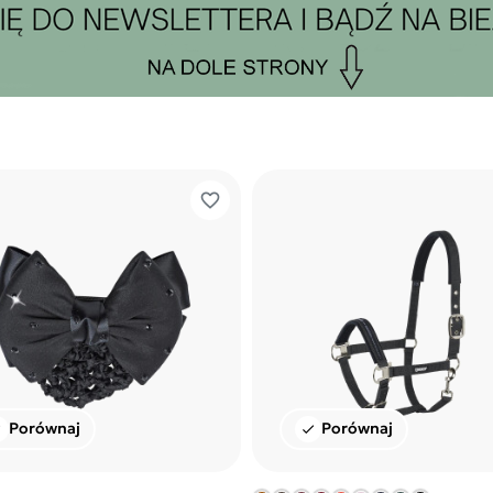
favorite_border
Porównaj
Porównaj
k
check