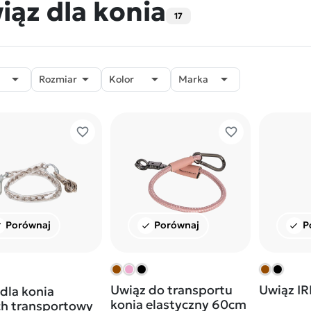
iąz dla konia
17




Rozmiar
Kolor
Marka
favorite_border
favorite_border
Porównaj
Porównaj
P
ck
check
check
Uwiąz do transportu
Uwiąz I
dla konia
konia elastyczny 60cm
ch transportowy