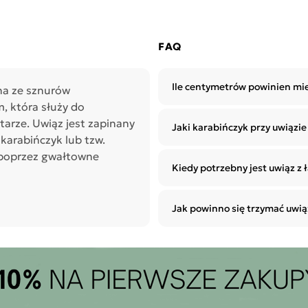
FAQ
Ile centymetrów powinien mi
ina ze sznurów
, która służy do
tarze. Uwiąz jest zapinany
Jaki karabińczyk przy uwiązie
karabińczyk lub tzw.
ę poprzez gwałtowne
Kiedy potrzebny jest uwiąz z
Jak powinno się trzymać uwią