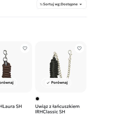

Sortuj wg:
Dostępne
favorite_border
favorite_border
orównaj
Porównaj
check
RHLaura SH
Uwiąz z łańcuszkiem
IRHClassic SH