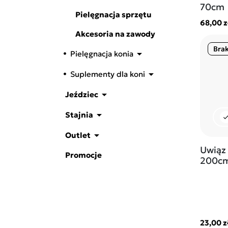
70cm
Pielęgnacja sprzętu
68,00 z
Akcesoria na zawody
Brak

Pielęgnacja konia

Suplementy dla koni

Jeździec

Stajnia
che

Outlet
Uwiąz 
Promocje
200c
23,00 z