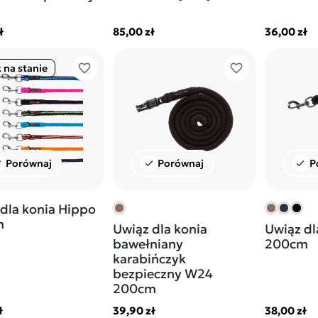
ł
85,00 zł
36,00 zł
favorite_border
favorite_border
 na stanie
Porównaj
Porównaj
P
ck
check
check
dla konia Hippo
m
Uwiąz dla konia
Uwiąz dl
bawełniany
200cm
karabińczyk
bezpieczny W24
200cm
ł
39,90 zł
38,00 zł