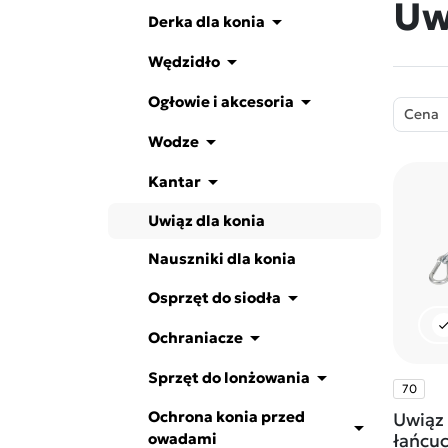
Uw

Derka dla konia

Wędzidło

Ogłowie i akcesoria
Cena

Wodze

Kantar
Uwiąz dla konia
Nauszniki dla konia

Osprzęt do siodła
che

Ochraniacze

Sprzęt do lonżowania
70
Ochrona konia przed
Uwiąz 

łańcu
owadami