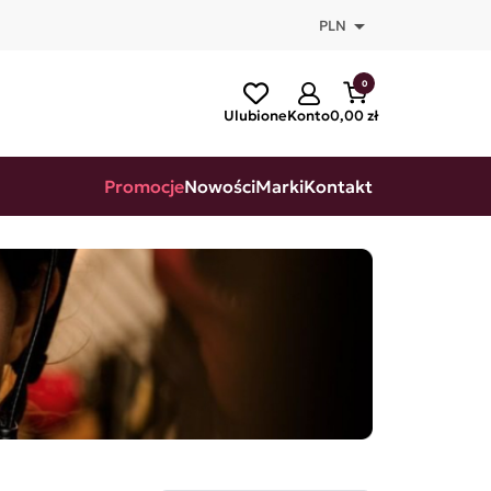

PLN
0
Ulubione
Konto
0,00 zł
Promocje
Nowości
Marki
Kontakt