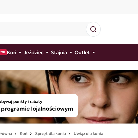




Koń
Jeździec
Stajnia
Outlet
TOR
bywaj punkty i rabaty
programie lojalnościowym
główna
Koń
Sprzęt dla konia
Uwiąz dla konia