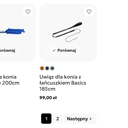
favorite_border
favorite_border
orównaj
Porównaj
check
a konia
Uwiąz dla konia z
e 200cm
łańcuszkiem Basics
185cm
99,00 zł
1
2
Następny
keyboard_arrow_right