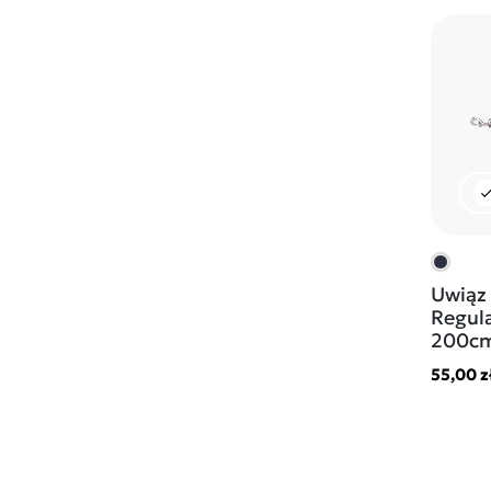
che
Uwiąz 
Regula
200c
55,00 z