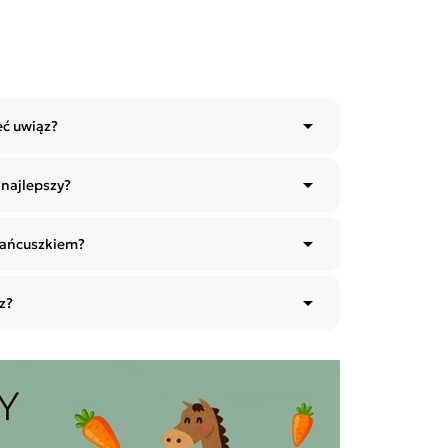

eć uwiąz?

 najlepszy?

 łańcuszkiem?

z?