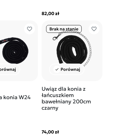
82,00 zł
favorite_border
favorite_border
Brak na stanie
orównaj
Porównaj
check
Uwiąz dla konia z
łańcuszkiem
a konia W24
bawełniany 200cm
czarny
74,00 zł