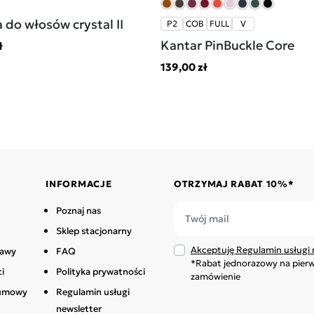
 do włosów crystal II
P2
COB
FULL
V
Kantar PinBuckle Core
ł
139,00 zł
INFORMACJE
OTRZYMAJ RABAT 10%*
Poznaj nas
Sklep stacjonarny
Akceptuję Regulamin usługi 
tawy
FAQ
*Rabat jednorazowy na pier
i
Polityka prywatności
zamówienie
 umowy
Regulamin usługi
newsletter