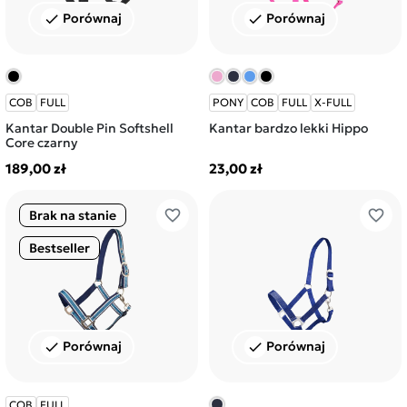
Porównaj
Porównaj
check
check
COB
FULL
PONY
COB
FULL
X-FULL
Kantar Double Pin Softshell
Kantar bardzo lekki Hippo
Core czarny
189,00 zł
23,00 zł
favorite_border
favorite_border
Brak na stanie
Bestseller
Porównaj
Porównaj
check
check
COB
FULL