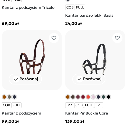
Kantar z podszyciem Tricolor
COB
FULL
Kantar bardzo lekki Basis
69,00 zł
24,00 zł
favorite_border
favorite_border
Porównaj
Porównaj
check
check
COB
FULL
P2
COB
FULL
V
Kantar z podszyciem
Kantar PinBuckle Core
99,00 zł
139,00 zł