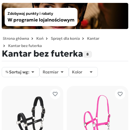
Zdobywaj punkty i rabaty
W programie lojalnościowym
Strona główna
Koń
Sprzęt dla konia
Kantar
Kantar bez futerka
Kantar bez futerka
8



Sortuj wg:
Rozmiar
Kolor
favorite_border
favorite_border