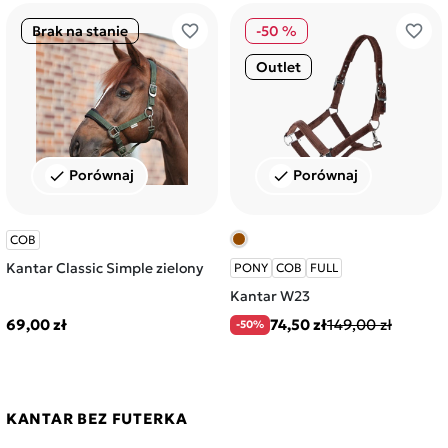
favorite_border
favorite_border
Brak na stanie
-50 %
Outlet
Porównaj
Porównaj
check
check
COB
Kantar Classic Simple zielony
PONY
COB
FULL
Kantar W23
69,00 zł
74,50 zł
149,00 zł
-50%
KANTAR BEZ FUTERKA