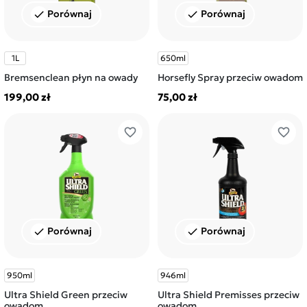
Porównaj
Porównaj
check
check
1L
650ml
Bremsenclean płyn na owady
Horsefly Spray przeciw owadom
199,00 zł
75,00 zł
favorite_border
favorite_border
Porównaj
Porównaj
check
check
950ml
946ml
Ultra Shield Green przeciw
Ultra Shield Premisses przeciw
owadom
owadom