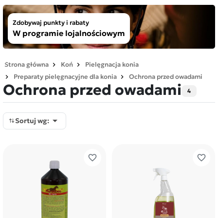
Zdobywaj punkty i rabaty
W programie lojalnościowym
Strona główna
Koń
Pielęgnacja konia
Preparaty pielęgnacyjne dla konia
Ochrona przed owadami
Ochrona przed owadami
4

Sortuj wg:
favorite_border
favorite_border