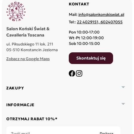
KONTAKT
Mail:
info@salonkonskiswiat.pl
Tel::
22 4029151, 602407055
Salon Koński Świat &
Pon 10:00-17:00
Cavalleria Toscana
Wt-Pt 12:00-19:00
Sob 10:00-15:00
ul. Piłsudskiego 11 lok. 211
05-510 Konstancin Jeziorna
Skontaktuj się
Zobacz na Google Maps
Facebook
Instagram

ZAKUPY

INFORMACJE
OTRZYMAJ RABAT 10%*