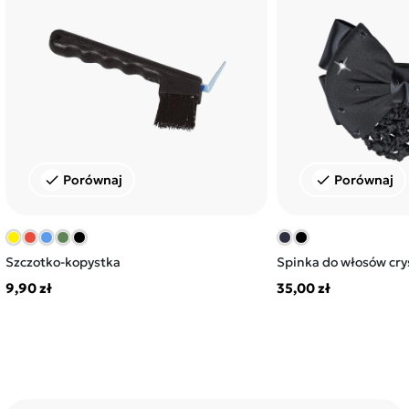
Porównaj
Porównaj
check
check
Szczotko-kopystka
Spinka do włosów crys
9,90 zł
35,00 zł