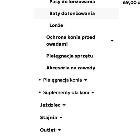
Pasy do lonżowania
69,00 z
Baty do lonżowania
Lonże
Ochrona konia przed

owadami
Pielęgnacja sprzętu
Akcesoria na zawody

Pielęgnacja konia

Suplementy dla koni

Jeździec

Stajnia

Outlet