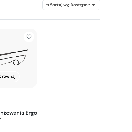

Sortuj wg:
Dostępne
favorite_border
orównaj
onżowania Ergo
y