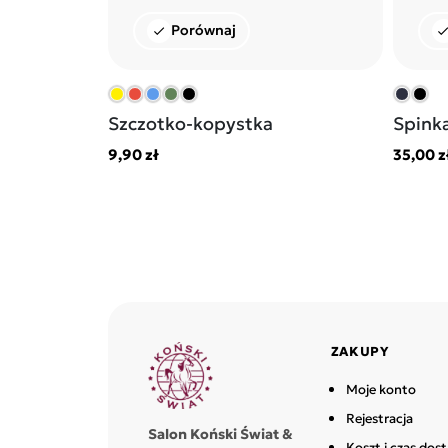
Porównaj
check
chec
Szczotko-kopystka
Spinka
9,90 zł
35,00 z
ZAKUPY
Moje konto
Rejestracja
Salon Koński Świat &
Koszt i czas dos