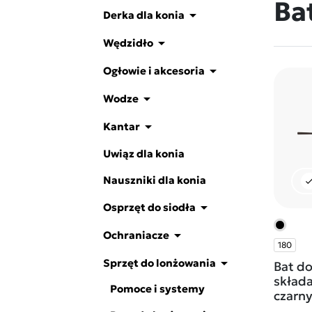
Ba

Derka dla konia

Wędzidło

Ogłowie i akcesoria

Wodze

Kantar
Uwiąz dla konia
Nauszniki dla konia
che

Osprzęt do siodła

Ochraniacze
180

Sprzęt do lonżowania
Bat d
skład
Pomoce i systemy
czarn