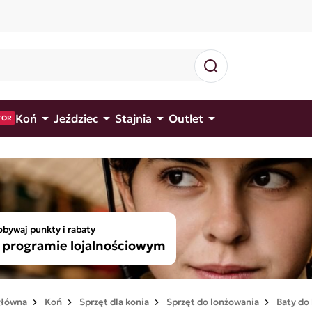




Koń
Jeździec
Stajnia
Outlet
TOR
bywaj punkty i rabaty
programie lojalnościowym
główna
Koń
Sprzęt dla konia
Sprzęt do lonżowania
Baty do