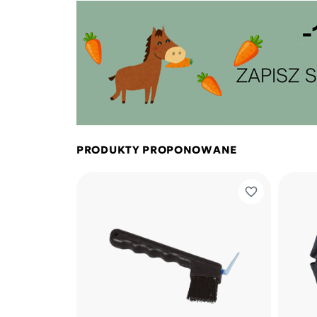
PRODUKTY PROPONOWANE
favorite_border