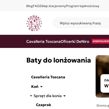
Blog
FAQ
Sklep stacjonarny
Program lojalnościowy
Cavalleria Toscana
Oficerki DeNiro
KONFIGURA
Baty do lonżowania
Cavalleria Toscana
Zdo
W 

Koń

Sprzęt dla konia
Czaprak
Strona 