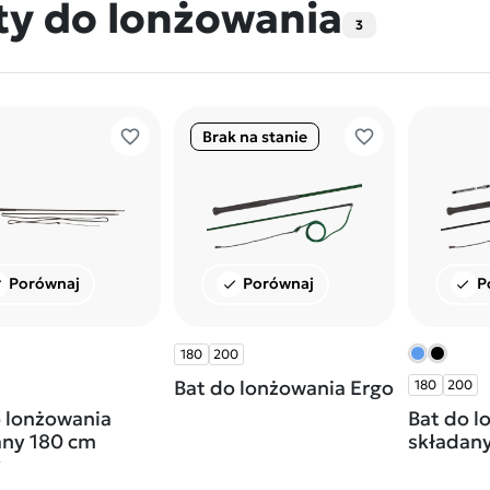
ty do lonżowania
3
favorite_border
favorite_border
Brak na stanie
Porównaj
Porównaj
P
ck
check
check
180
200
Bat do lonżowania Ergo
180
200
o lonżowania
Bat do l
any 180 cm
składan
y