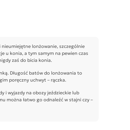
 nieumiejętne lonżowanie, szczególnie
je u konia, a tym samym na pewien czas
igdy zaś do bicia konia.
onką. Długość batów do lonżowania to
ugim poręczny uchwyt – rączka.
dy i wyjazdy na obozy jeździeckie lub
mu można łatwo go odnaleźć w stajni czy –