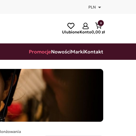

PLN
0
Ulubione
Konto
0,00 zł
Promocje
Nowości
Marki
Kontakt
 lonżowania