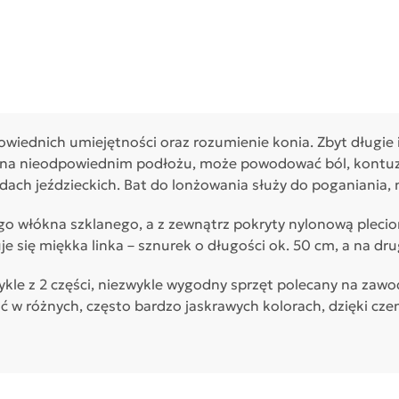
iednich umiejętności oraz rozumienie konia. Zbyt długie i
 na nieodpowiednim podłożu, może powodować ból, kontuz
ach jeździeckich. Bat do lonżowania służy do poganiania, n
go włókna szklanego, a z zewnątrz pokryty nylonową pleci
e się miękka linka – sznurek o długości ok. 50 cm, a na dr
wykle z 2 części, niezwykle wygodny sprzęt polecany na zawo
ć w różnych, często bardzo jaskrawych kolorach, dzięki cze