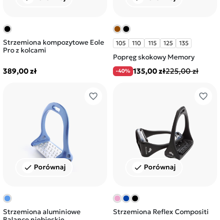
Strzemiona kompozytowe Eole
105
110
115
125
135
Pro z kolcami
Popręg skokowy Memory
389,00 zł
135,00 zł
225,00 zł
-40%
favorite_border
favorite_border
Porównaj
Porównaj
check
check
Strzemiona aluminiowe
Strzemiona Reflex Compositi
Balance niebieskie