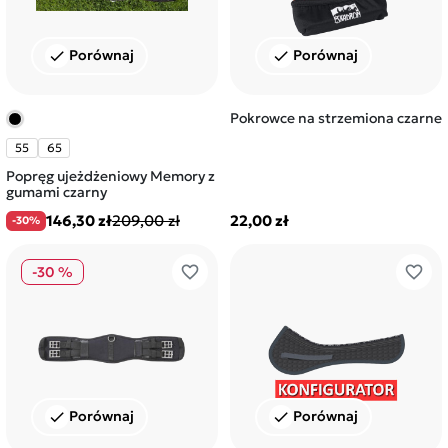
Porównaj
Porównaj
check
check
Pokrowce na strzemiona czarne
55
65
Popręg ujeżdżeniowy Memory z
gumami czarny
146,30 zł
209,00 zł
22,00 zł
-30%
favorite_border
favorite_border
-30 %
Porównaj
Porównaj
check
check