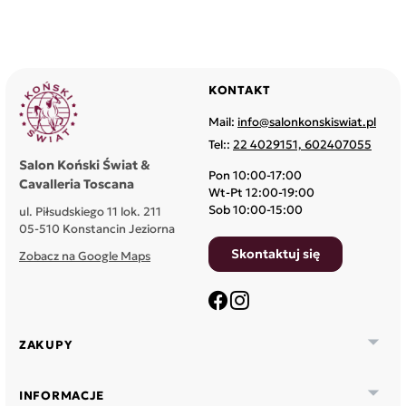
KONTAKT
Mail:
info@salonkonskiswiat.pl
Tel::
22 4029151, 602407055
Salon Koński Świat &
Pon 10:00-17:00
Cavalleria Toscana
Wt-Pt 12:00-19:00
Sob 10:00-15:00
ul. Piłsudskiego 11 lok. 211
05-510 Konstancin Jeziorna
Skontaktuj się
Zobacz na Google Maps
Facebook
Instagram

ZAKUPY

INFORMACJE