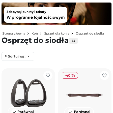
Zdobywaj punkty i rabaty
W programie lojalnościowym
Strona główna
Koń
Sprzęt dla konia
Osprzęt do siodła
Osprzęt do siodła
73

Sortuj wg:
favorite_border
favorite_border
-40 %
Porównaj
Porównaj
check
check