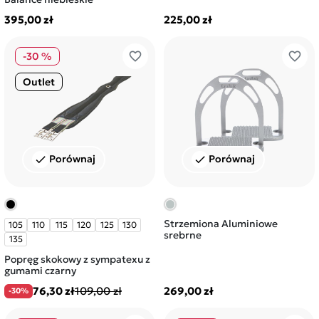
395,00 zł
225,00 zł
favorite_border
favorite_border
-30 %
Outlet
Porównaj
Porównaj
check
check
Strzemiona Aluminiowe
105
110
115
120
125
130
srebrne
135
Popręg skokowy z sympatexu z
gumami czarny
76,30 zł
109,00 zł
269,00 zł
-30%