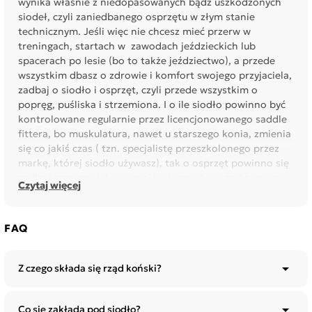
wynika właśnie z niedopasowanych bądź uszkodzonych
siodeł, czyli zaniedbanego osprzętu w złym stanie
technicznym. Jeśli więc nie chcesz mieć przerw w
treningach, startach w zawodach jeździeckich lub
spacerach po lesie (bo to także jeździectwo), a przede
wszystkim dbasz o zdrowie i komfort swojego przyjaciela,
zadbaj o siodło i osprzęt, czyli przede wszystkim o
popręg, puśliska i strzemiona. I o ile siodło powinno być
kontrolowane regularnie przez licencjonowanego saddle
fittera, bo muskulatura, nawet u starszego konia, zmienia
się co jakiś czas ( tzn. specjalistę przeszkolonego przez
markę, której siodło używasz), tak o osprzęt powinno się
zadbać samemu lub poprosić o kontrolę instruktora czy
Czytaj więcej
bardziej doświadczonego jeźdźca.
Cały sprzęt powinien być czyszczony po każdorazowym
FAQ
użyciu. To, co można umyć (np. wędzidło) powinno być
umyte pod strumieniem wody lub uprane (czaprak,
ochraniacze). Mniej zabrudzony sprzęt jeździecki

Z czego składa się rząd koński?
(strzemiona, podkładki pod siodło) możemy wyczyścić za
pomocą ostrej - do tego właśnie przeznaczonej szczotki -

którą kupimy w sklepie jeździeckim.
Co się zakłada pod siodło?