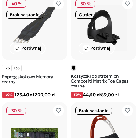
favorite_border
favorite_border
-40 %
-50 %
Brak na stanie
Outlet
Porównaj
Porównaj
check
check
125
135
Koszyczki do strzemion
Popręg skokowy Memory
Compositi Matrix Toe Cages
czarny
czarne
125,40 zł
209,00 zł
44,50 zł
89,00 zł
-40%
-50%
favorite_border
favorite_border
-30 %
Brak na stanie