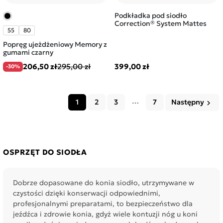
Podkładka pod siodło
Correction® System Mattes
55
80
Popręg ujeżdżeniowy Memory z
gumami czarny
206,50 zł
295,00 zł
399,00 zł
-30%
…
1
2
3
7
Następny
keyboard_arrow_right
OSPRZĘT DO SIODŁA
Dobrze dopasowane do konia siodło, utrzymywane w
czystości dzięki konserwacji odpowiednimi,
profesjonalnymi preparatami, to bezpieczeństwo dla
jeźdźca i zdrowie konia, gdyż wiele kontuzji nóg u koni