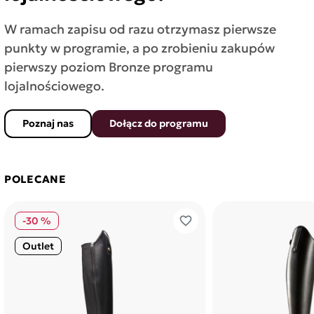
W ramach zapisu od razu otrzymasz pierwsze
punkty w programie, a po zrobieniu zakupów
pierwszy poziom Bronze programu
lojalnościowego.
Poznaj nas
Dołącz do programu
POLECANE
favorite_border
-30 %
Outlet