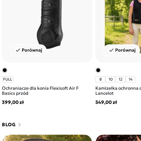
Porównaj
Porównaj
check
check
FULL
8
10
12
14
Ochraniacze dla konia Flexisoft Air F
Kamizelka ochronna d
Basics przód
Lancelot
399,00 zł
549,00 zł
chevron_right
BLOG