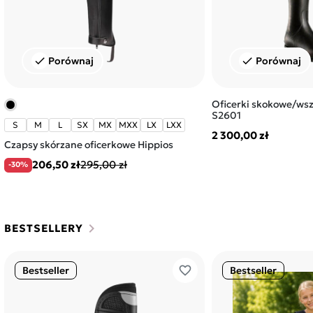
Porównaj
Porównaj
check
check
Oficerki skokowe/ws
S2601
S
M
L
SX
MX
MXX
LX
LXX
2 300,00 zł
Czapsy skórzane oficerkowe Hippios
206,50 zł
295,00 zł
-30%
chevron_right
BESTSELLERY
favorite_border
Bestseller
Bestseller