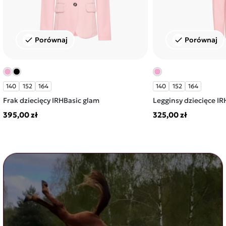
Porównaj
Porównaj
check
check
140
152
164
140
152
164
Frak dziecięcy IRHBasic glam
Legginsy dziecięce I
395,00 zł
325,00 zł