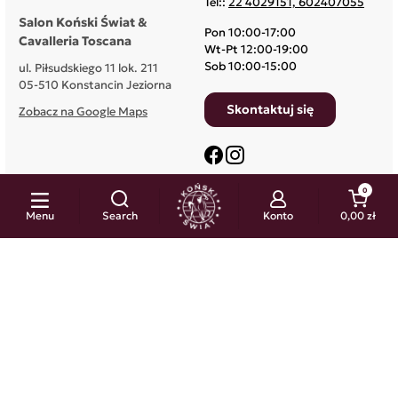
Tel::
22 4029151, 602407055
Salon Koński Świat &
Pon 10:00-17:00
Cavalleria Toscana
Wt-Pt 12:00-19:00
Sob 10:00-15:00
ul. Piłsudskiego 11 lok. 211
05-510 Konstancin Jeziorna
Skontaktuj się
Zobacz na Google Maps
Facebook
Instagram

0
ZAKUPY
Menu
Search
Konto
0,00 zł

INFORMACJE
OTRZYMAJ RABAT 10%*
Akceptuję Regulamin usługi newsletter.
*Rabat jednorazowy na pierwsze zamówienie