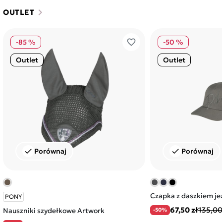
chevron_right
OUTLET
favorite_border
-85 %
-50 %
Outlet
Outlet
Porównaj
Porównaj
check
check
Czapka z daszkiem je
PONY
67,50 zł
135,00
Nauszniki szydełkowe Artwork
-50%