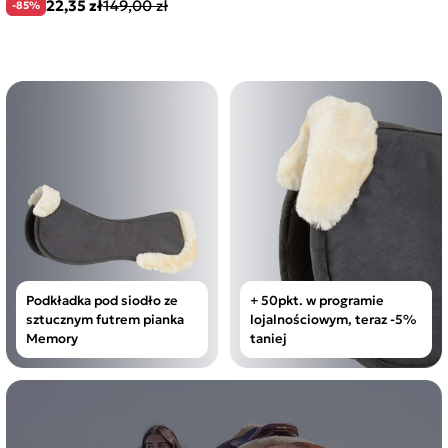
22,35 zł
149,00 zł
-85%
Podkładka pod siodło ze
+ 50pkt. w programie
sztucznym futrem pianka
lojalnościowym, teraz -5%
Memory
taniej