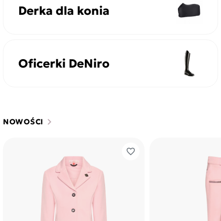
Derka dla konia
Oficerki DeNiro
chevron_right
NOWOŚCI
favorite_border