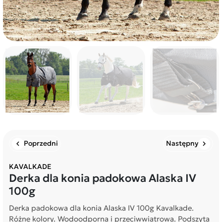
Poprzedni
Następny
chevron_left
chevron_right
KAVALKADE
Derka dla konia padokowa Alaska IV
100g
Derka padokowa dla konia Alaska IV 100g Kavalkade.
Różne kolory. Wodoodporna i przeciwwiatrowa. Podszyta