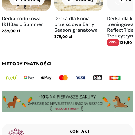
Derka padokowa
Derka dla konia
Derka dla k
IRHBasic Summer
przejściowa Early
treningowa
Season granatowa
ReflectRide
289,00 zł
Trek cytry
379,00 zł
129,50 z
-50%
METODY PŁATNOŚCI
KONTAKT