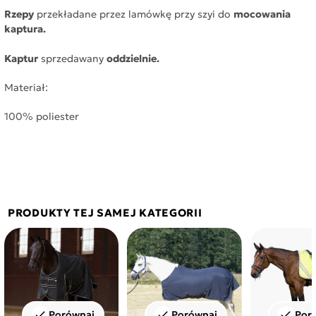
Rzepy
przekładane przez lamówkę przy szyi do
mocowania
kaptura.
Kaptur
sprzedawany
oddzielnie.
Materiał:
100% poliester
PRODUKTY TEJ SAMEJ KATEGORII
Porównaj
Porównaj
Por
check
check
check