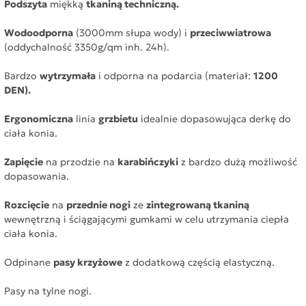
Podszyta
miękką
tkaniną techniczną.
Wodoodporna
(3000mm słupa wody) i
przeciwwiatrowa
(oddychalność 3350g/qm inh. 24h).
Bardzo
wytrzymała
i odporna na podarcia (materiał:
1200
DEN).
Ergonomiczna
linia
grzbietu
idealnie dopasowująca derkę do
ciała konia.
Zapięcie
na przodzie na
karabińczyki
z bardzo dużą możliwość
dopasowania.
Rozcięcie
na
przednie nogi
ze
zintegrowaną tkaniną
wewnętrzną i ściągającymi gumkami w celu utrzymania ciepła
ciała konia.
Odpinane
pasy krzyżowe
z dodatkową częścią elastyczną.
Pasy na tylne nogi.