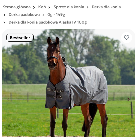
Strona główna
Koń
Sprzęt dla konia
Derka dla konia
Derka padokowa
0g - 149g
Derka dla konia padokowa Alaska IV 100g
favorite_border
Bestseller
keyboard_arrow_left
keyboard_arrow_right
Poprzedni
Nas