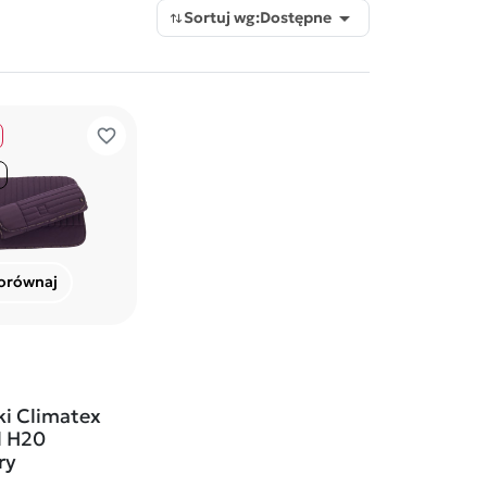

Sortuj wg:
Dostępne
favorite_border
orównaj
i Climatex
l H20
ry