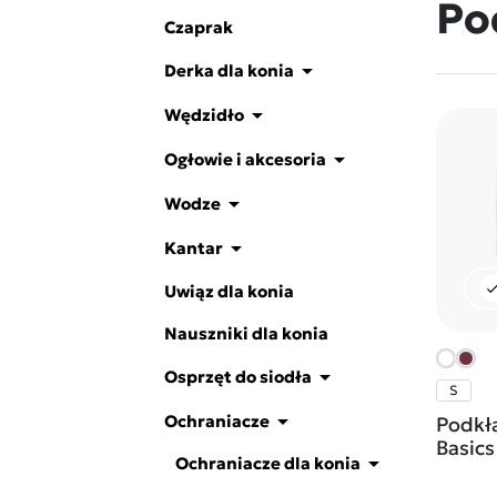
Po
Czaprak

Derka dla konia

Wędzidło

Ogłowie i akcesoria

Wodze

Kantar
che
Uwiąz dla konia
Nauszniki dla konia

Osprzęt do siodła
S

Ochraniacze
Podkł
Basics

Ochraniacze dla konia