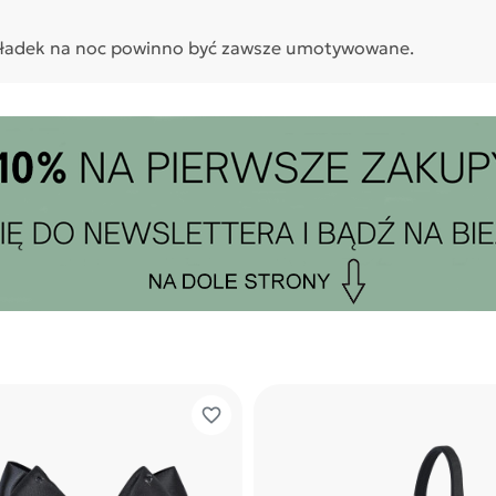
dkładek na noc powinno być zawsze umotywowane.
favorite_border