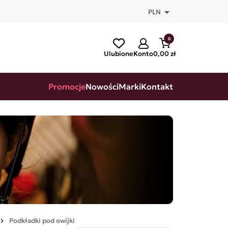

PLN
0
Ulubione
Konto
0,00 zł
Promocje
Nowości
Marki
Kontakt
Podkładki pod owijki