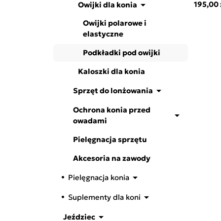

195,00 
Owijki dla konia
Owijki polarowe i
elastyczne
Podkładki pod owijki
Kaloszki dla konia

Sprzęt do lonżowania
Ochrona konia przed

owadami
Pielęgnacja sprzętu
Akcesoria na zawody

Pielęgnacja konia

Suplementy dla koni

Jeździec