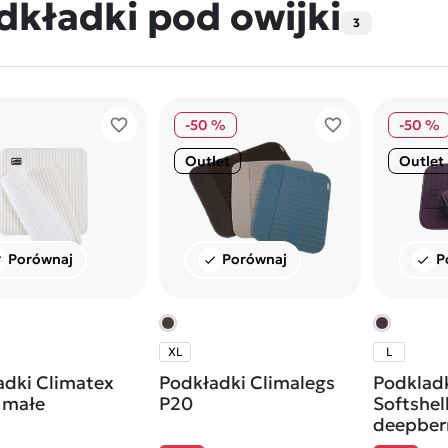
dkładki pod owijki
3
favorite_border
favorite_border
-50 %
-50 %
Outlet
Outlet
Porównaj
Porównaj
P
ck
check
check
XL
L
adki Climatex
Podkładki Climalegs
Podkladk
 małe
P20
Softshel
deepber