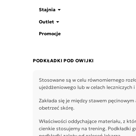

Stajnia

Outlet
Promocje
PODKŁADKI POD OWIJKI
Stosowane są w celu równomiernego rozło
ujeżdżeniowego lub w celach leczniczych i 
Zakłada się je między stawem pęcinowym 
obetrzeć skórę.
Właściwości oddychające materiału, z któ
cienkie stosujemy na trening. Podkładki g
podkładki zależy od zaleceń lekarza.