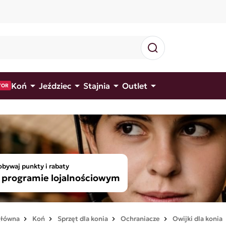




Koń
Jeździec
Stajnia
Outlet
TOR
bywaj punkty i rabaty
programie lojalnościowym
główna
Koń
Sprzęt dla konia
Ochraniacze
Owijki dla konia