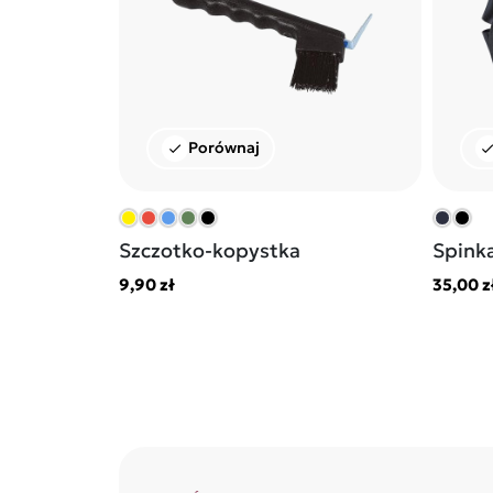
Porównaj
check
chec
Szczotko-kopystka
Spinka
9,90 zł
35,00 z