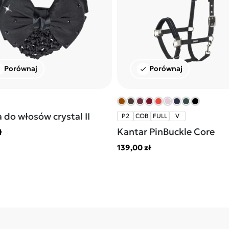
Porównaj
Porównaj
k
check
 do włosów crystal II
P2
COB
FULL
V
Kantar PinBuckle Core
ł
139,00 zł