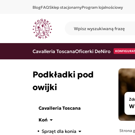
Blog
FAQ
Sklep stacjonarny
Program lojalnościowy
Cavalleria Toscana
Oficerki DeNiro
KONFIGURA
Podkładki pod
owijki
Zdo
W 
Cavalleria Toscana

Koń

Strona 
Sprzęt dla konia