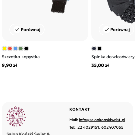
Porównaj
Porównaj
check
check
Szczotko-kopystka
Spinka do włosów crys
9,90 zł
35,00 zł
KONTAKT
Mail:
info@salonkonskiswiat.pl
Tel::
22 4029151, 602407055
Salon Koński Świat &