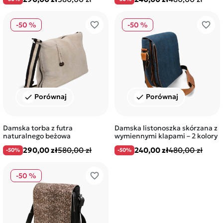
favorite_border
favorite_border
-50 %
-50 %
Porównaj
Porównaj
check
check
Damska torba z futra
Damska listonoszka skórzana z
naturalnego beżowa
wymiennymi klapami – 2 kolory
290,00 zł
580,00 zł
240,00 zł
480,00 zł
-50%
-50%
favorite_border
-50 %