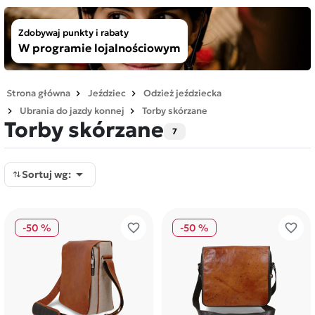
Zdobywaj punkty i rabaty
W programie lojalnościowym
Strona główna
Jeździec
Odzież jeździecka
Ubrania do jazdy konnej
Torby skórzane
Torby skórzane
7

Sortuj wg:
favorite_border
favorite_border
-50 %
-50 %