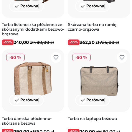
Porównaj
Porównaj
check
check
Torba listonoszka płócienna ze
Skórzana torba na ramię
skórzanymi dodatkami beżowo-
czarno-brązowa
brązowa
240,00 zł
480,00 zł
362,50 zł
725,00 zł
-50%
-50%
favorite_border
favorite_border
-50 %
-50 %
Porównaj
Porównaj
check
check
Torba damska płócienno-
Torba na laptopa beżowa
skórzana beżowa
290,00 zł
580,00 zł
240,00 zł
480,00 zł
-50%
-50%