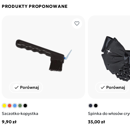
gnijących strzałek.
PRODUKTY PROPONOWANE
favorite_border
Porównaj
Porównaj
check
check
Szczotko-kopystka
Spinka do włosów crys
9,90 zł
35,00 zł