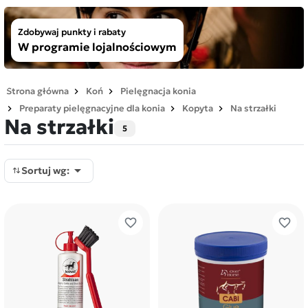
Zdobywaj punkty i rabaty
W programie lojalnościowym
Strona główna
Koń
Pielęgnacja konia
Preparaty pielęgnacyjne dla konia
Kopyta
Na strzałki
Na strzałki
5

Sortuj wg:
favorite_border
favorite_border