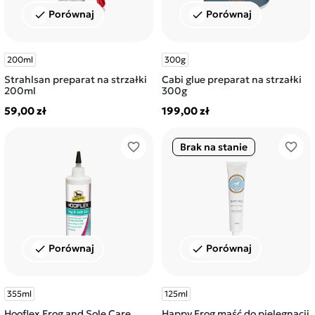
Porównaj
Porównaj
check
check
200ml
300g
Strahlsan preparat na strzałki
Cabi glue preparat na strzałki
200ml
300g
59,00 zł
199,00 zł
favorite_border
favorite_border
Brak na stanie
Porównaj
Porównaj
check
check
355ml
125ml
Hooflex Frog and Sole Care
Happy Frog maść do pielęgnacji