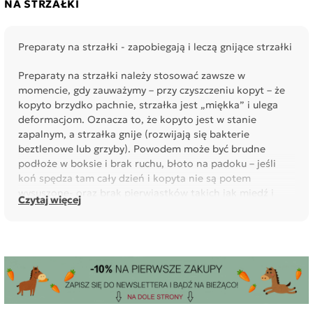
NA STRZAŁKI
Preparaty na strzałki - zapobiegają i leczą gnijące strzałki
Preparaty na strzałki należy stosować zawsze w
momencie, gdy zauważymy – przy czyszczeniu kopyt – że
kopyto brzydko pachnie, strzałka jest „miękka” i ulega
deformacjom. Oznacza to, że kopyto jest w stanie
zapalnym, a strzałka gnije (rozwijają się bakterie
beztlenowe lub grzyby). Powodem może być brudne
podłoże w boksie i brak ruchu, błoto na padoku – jeśli
koń spędza tam cały dzień i kopyta nie są potem
wysuszone- oraz brak pierwiastków takich jak miedź i
Czytaj więcej
cynk.
Przed zaaplikowaniem preparatu należy wyczyścić
strzałkę kopystką – uważnie, by nie sprawić bólu – a
następnie zdezynfekować i zaaplikować preparat,
przeważnie w postaci maści.
Codzienny ruch i prawidłowa dieta pomagają w leczeniu