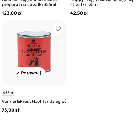
preparat na strzałki 355ml
strzałki 125ml
123,00 zł
42,50 zł
favorite_border
Porównaj
check
455ml
Vanner&Prest Hoof Tar dziegieć
75,00 zł