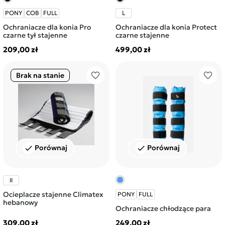
PONY
COB
FULL
L
Ochraniacze dla konia Pro
Ochraniacze dla konia Protect
czarne tył stajenne
czarne stajenne
209,00 zł
499,00 zł
favorite_border
favorite_border
Brak na stanie
Porównaj
Porównaj
check
check
II
Ocieplacze stajenne Climatex
PONY
FULL
hebanowy
Ochraniacze chłodzące para
309,00 zł
249,00 zł