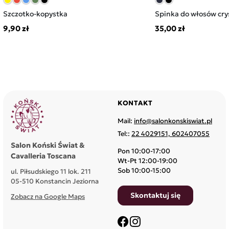
z resztek słomy i siana, by zapobiec rozpięciu w nocy i
groźnemu zaplątaniu się nogi konia w ochraniacz.
Szczotko-kopystka
Spinka do włosów crys
9,90 zł
35,00 zł
Ocieplacze zdejmujemy zawsze rano, chyba że jest inne
zalecenie weterynarza.
Ochraniacze stajenne (warstwy do tego przeznaczone
wyszczególnione w instrukcji użytkowania) pierzemy w
pralce w 30stC z zapiętymi rzepami i suszymy na świeżym
powietrzu. Regularnie odkażamy.
KONTAKT
Każdy koń powinien mieć własne ochraniacze, by uniknąć
Mail:
info@salonkonskiswiat.pl
przenoszenia chorób skóry z konia na konia (szczególnie
Tel::
22 4029151, 602407055
niebezpiecznej grudy).
Salon Koński Świat &
Pon 10:00-17:00
Cavalleria Toscana
Wt-Pt 12:00-19:00
Sob 10:00-15:00
ul. Piłsudskiego 11 lok. 211
05-510 Konstancin Jeziorna
Skontaktuj się
Zobacz na Google Maps