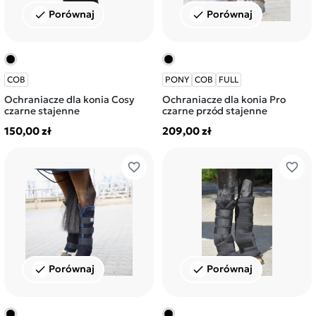
Porównaj
Porównaj
check
check
COB
PONY
COB
FULL
Ochraniacze dla konia Cosy
Ochraniacze dla konia Pro
czarne stajenne
czarne przód stajenne
150,00 zł
209,00 zł
favorite_border
favorite_border
Porównaj
Porównaj
check
check