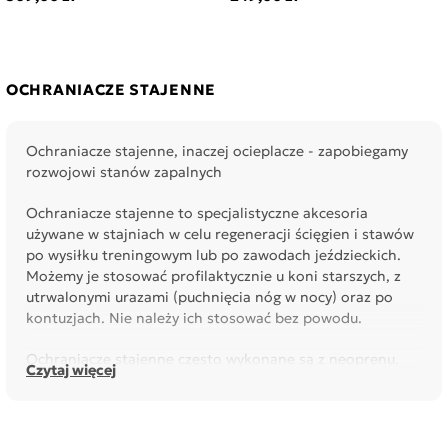
OCHRANIACZE STAJENNE
Ochraniacze stajenne, inaczej ocieplacze - zapobiegamy
rozwojowi stanów zapalnych
Ochraniacze stajenne to specjalistyczne akcesoria
używane w stajniach w celu regeneracji ścięgien i stawów
po wysiłku treningowym lub po zawodach jeździeckich.
Możemy je stosować profilaktycznie u koni starszych, z
utrwalonymi urazami (puchnięcia nóg w nocy) oraz po
kontuzjach. Nie należy ich stosować bez powodu.
Ochraniacze stajenne często wykonane są z neoprenu,
Czytaj więcej
miękkiego elastycznego i dobrze dopasowującego się do
nogi konia materiały oddychającego.
Innym rozwiązaniem jest wykonanie z odpornego na