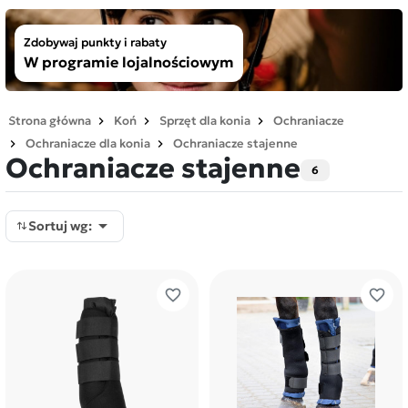
Zdobywaj punkty i rabaty
W programie lojalnościowym
Strona główna
Koń
Sprzęt dla konia
Ochraniacze
Ochraniacze dla konia
Ochraniacze stajenne
Ochraniacze stajenne
6

Sortuj wg:
favorite_border
favorite_border