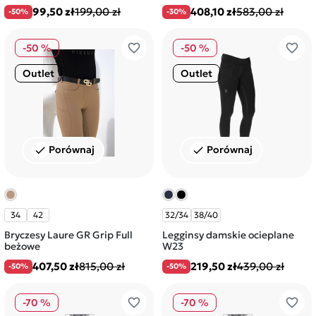
99,50 zł
199,00 zł
408,10 zł
583,00 zł
-50%
-30%
favorite_border
favorite_border
-50 %
-50 %
Outlet
Outlet
Porównaj
Porównaj
check
check
34
42
32/34
38/40
Bryczesy Laure GR Grip Full
Legginsy damskie ocieplane
beżowe
W23
407,50 zł
815,00 zł
219,50 zł
439,00 zł
-50%
-50%
favorite_border
favorite_border
-70 %
-70 %