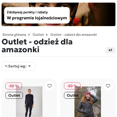
Zdobywaj punkty i rabaty
W programie lojalnościowym
Strona główna
Outlet
Outlet - odzież dla amazonki
Outlet - odzież dla
amazonki
47

Sortuj wg:
favorite_border
favorite_border
-50 %
-50 %
Outlet
Outlet