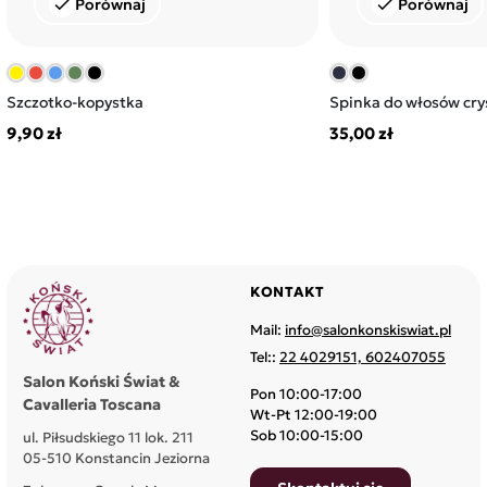
Porównaj
Porównaj
check
check
Szczotko-kopystka
Spinka do włosów crys
9,90 zł
35,00 zł
KONTAKT
Mail:
info@salonkonskiswiat.pl
Tel::
22 4029151, 602407055
Salon Koński Świat &
Pon 10:00-17:00
Cavalleria Toscana
Wt-Pt 12:00-19:00
Sob 10:00-15:00
ul. Piłsudskiego 11 lok. 211
05-510 Konstancin Jeziorna