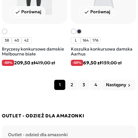
Porównaj
Porównaj
check
check
38
40
42
L
164
176
Bryczesy konkursowe damskie
Koszulka konkursowa damska
Melbourne białe
Aarhus
209,50 zł
419,00 zł
69,50 zł
139,00 zł
-50%
-50%
1
2
3
4
Następny
keyboard_arrow_right
OUTLET - ODZIEŻ DLA AMAZONKI
Outlet - odzież dla amazonki