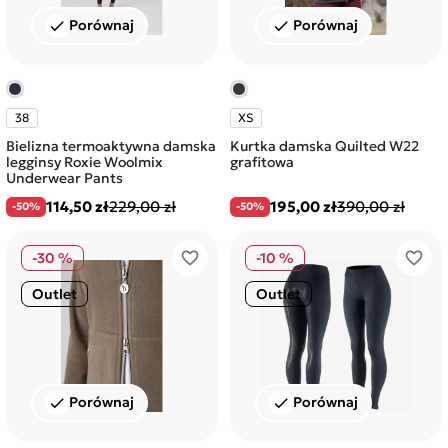
Porównaj
Porównaj
check
check
38
XS
Bielizna termoaktywna damska
Kurtka damska Quilted W22
legginsy Roxie Woolmix
grafitowa
Underwear Pants
114,50 zł
229,00 zł
195,00 zł
390,00 zł
-50%
-50%
favorite_border
favorite_border
-30 %
-10 %
Outlet
Outlet
Porównaj
Porównaj
check
check