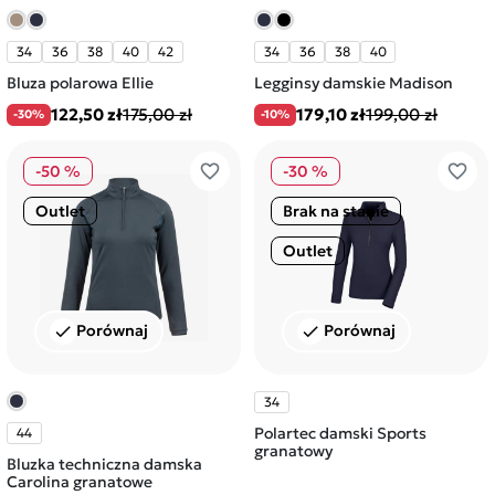
34
36
38
40
42
34
36
38
40
Bluza polarowa Ellie
Legginsy damskie Madison
122,50 zł
175,00 zł
179,10 zł
199,00 zł
-30%
-10%
favorite_border
favorite_border
-50 %
-30 %
Outlet
Brak na stanie
Outlet
Porównaj
Porównaj
check
check
34
Polartec damski Sports
44
granatowy
Bluzka techniczna damska
Carolina granatowe