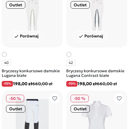
Outlet
Outlet
Porównaj
Porównaj
check
check
40
42
Bryczesy konkursowe damskie
Bryczesy konkursowe damskie
Lugana białe
Lugana Contrast białe
198,00 zł
660,00 zł
198,00 zł
660,00 zł
-70%
-70%
favorite_border
favorite_border
-50 %
-50 %
Outlet
Outlet