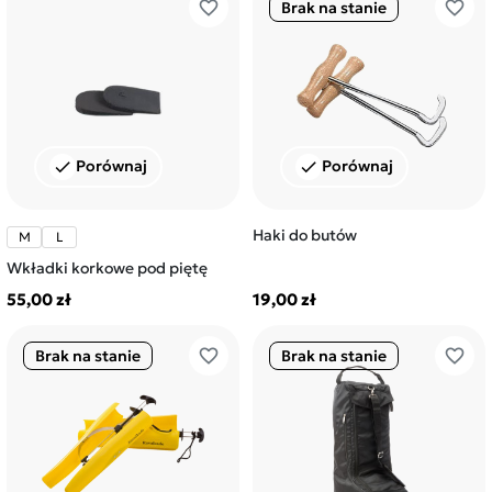
favorite_border
favorite_border
Brak na stanie
Porównaj
Porównaj
check
check
Haki do butów
M
L
Wkładki korkowe pod piętę
55,00 zł
19,00 zł
favorite_border
favorite_border
Brak na stanie
Brak na stanie