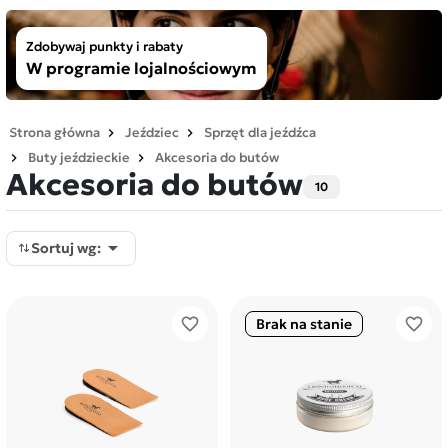
Zdobywaj punkty i rabaty
W programie lojalnościowym
Strona główna
Jeździec
Sprzęt dla jeźdźca
Buty jeździeckie
Akcesoria do butów
Akcesoria do butów
10

Sortuj wg:
favorite_border
favorite_border
Brak na stanie