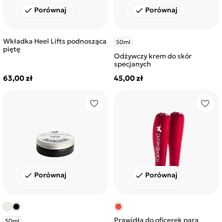
Porównaj
Porównaj
check
check
Wkładka Heel Lifts podnosząca
50ml
piętę
Odżywczy krem do skór
specjanych
63,00 zł
45,00 zł
favorite_border
favorite_border
Porównaj
Porównaj
check
check
Prawidła do oficerek para
50ml