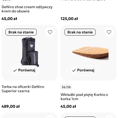
DeNiro shoe cream odżywczy
krem do obuwia
45,00 zł
125,00 zł
favorite_border
favorite_border
Brak na stanie
Brak na stanie
Porównaj
Porównaj
check
check
Torba na oficerki DeNiro
36/38
Superior czarna
Wkładki pod piętę Korkio z
korka 1cm
489,00 zł
45,00 zł