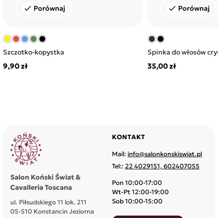
Warto regularnie sprawdzać dostępność produktów, aby
Porównaj
Porównaj
check
check
w odpowiednim momencie uzupełnić swoje wyposażenie
o niezbędne dodatki.
Szczotko-kopystka
Spinka do włosów crys
9,90 zł
35,00 zł
KONTAKT
Mail:
info@salonkonskiswiat.pl
Tel::
22 4029151, 602407055
Salon Koński Świat &
Pon 10:00-17:00
Cavalleria Toscana
Wt-Pt 12:00-19:00
Sob 10:00-15:00
ul. Piłsudskiego 11 lok. 211
05-510 Konstancin Jeziorna