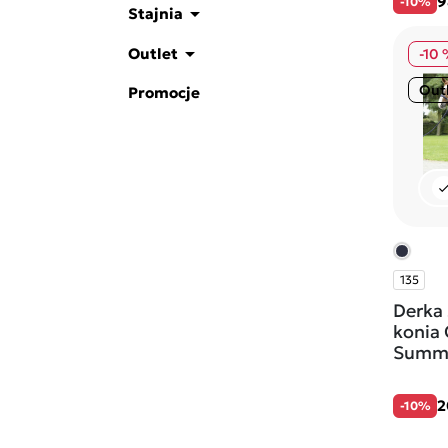
9
-10%

Stajnia

Outlet
-10
Out
Promocje
che
135
Derka 
konia 
Summer
2
-10%