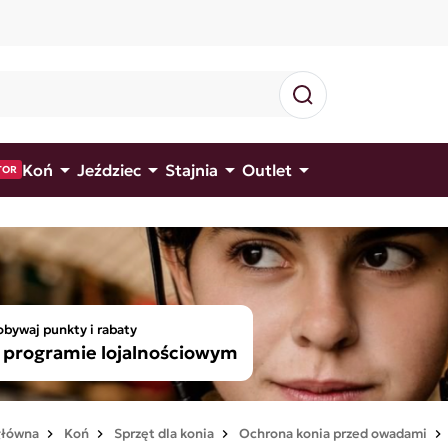




Koń
Jeździec
Stajnia
Outlet
TOR
bywaj punkty i rabaty
programie lojalnościowym
główna
Koń
Sprzęt dla konia
Ochrona konia przed owadami