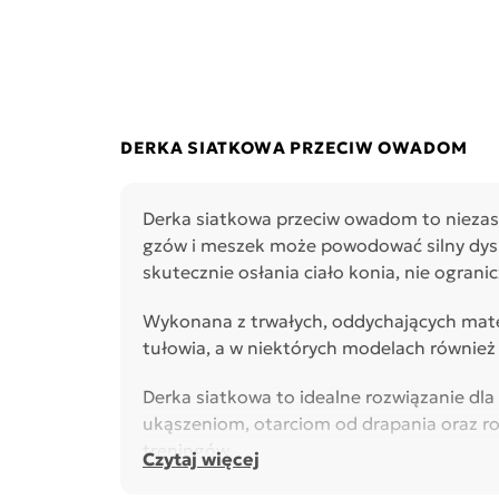
DERKA SIATKOWA PRZECIW OWADOM
Derka siatkowa przeciw owadom to niezas
gzów i meszek może powodować silny dyskom
skutecznie osłania ciało konia, nie ograni
Wykonana z trwałych, oddychających mater
tułowia, a w niektórych modelach również
Derka siatkowa to idealne rozwiązanie dl
ukąszeniom, otarciom od drapania oraz ro
treningów.
Czytaj więcej
Dostępne modele różnią się krojem, stopn