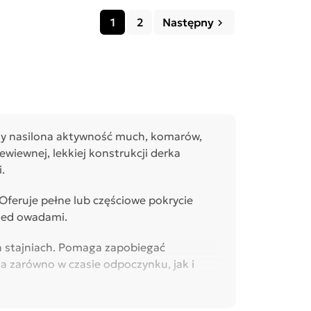
1
2
Następny
keyboard_arrow_right
dy nasilona aktywność much, komarów,
wiewnej, lekkiej konstrukcji derka
.
feruje pełne lub częściowe pokrycie
rzed owadami.
ch stajniach. Pomaga zapobiegać
a zarówno w czasie odpoczynku, jak i
aptur czy zapięcia przeciw zsuwaniu się