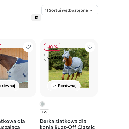

Sortuj wg:
Dostępne
13
favorite_border
favorite_border
-10 %
Outlet
orównaj
Porównaj
check
125
atkowa dla
Derka siatkowa dla
uszająca
konia Buzz-Off Classic