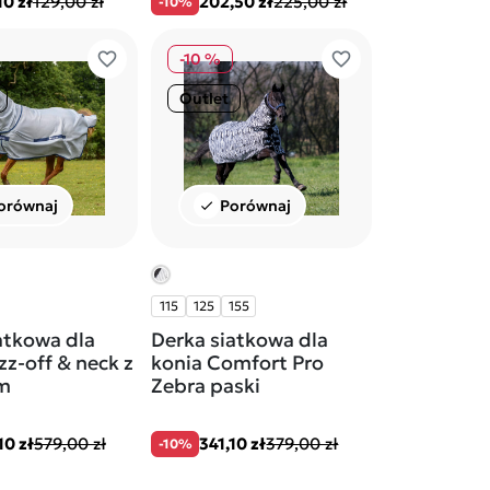
10 zł
129,00 zł
202,50 zł
225,00 zł
-10%
favorite_border
favorite_border
-10 %
Outlet
orównaj
Porównaj
check
115
125
155
atkowa dla
Derka siatkowa dla
zz-off & neck z
konia Comfort Pro
m
Zebra paski
10 zł
579,00 zł
341,10 zł
379,00 zł
-10%