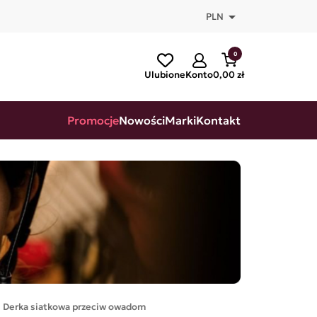

PLN
0
Ulubione
Konto
0,00 zł
Promocje
Nowości
Marki
Kontakt
Derka siatkowa przeciw owadom