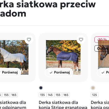
rka siatkowa przeciw
adom
favorite_border
favorite_border
-30 %
Outlet
Porównaj
Porównaj
P
ck
check
check
5
155
165
135
145
155
165
125
siatkowa dla
Derka siatkowa dla
Derka si
 z odpinanym
konia Stripe granatowa
konia os