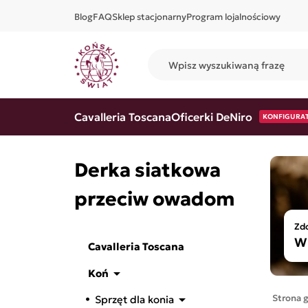
Blog
FAQ
Sklep stacjonarny
Program lojalnościowy
Cavalleria Toscana
Oficerki DeNiro
KONFIGURA
Derka siatkowa
przeciw owadom
Zdo
W 
Cavalleria Toscana

Koń

Strona 
Sprzęt dla konia