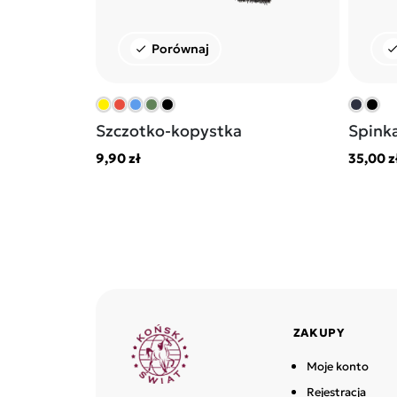
Porównaj
check
chec
Szczotko-kopystka
Spinka
9,90 zł
35,00 z
ZAKUPY
Moje konto
Rejestracja