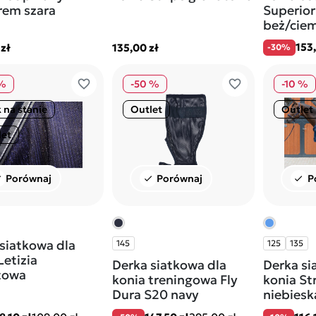
rem szara
Superior
beż/ciem
153,
zł
135,00 zł
-30%
favorite_border
favorite_border
 %
-50 %
-10 %
 na stanie
Outlet
Outlet
let
Porównaj
Porównaj
P
ck
check
check
siatkowa dla
145
125
135
Letizia
Derka siatkowa dla
Derka si
towa
konia treningowa Fly
konia St
Dura S20 navy
niebiesk