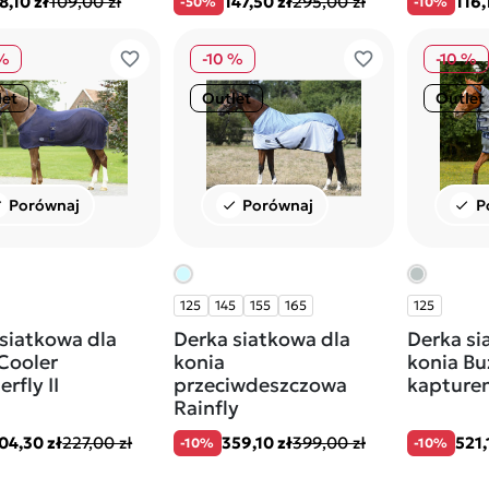
8,10 zł
109,00 zł
147,50 zł
295,00 zł
116,
-50%
-10%
favorite_border
favorite_border
 %
-10 %
-10 %
let
Outlet
Outlet
Porównaj
Porównaj
P
ck
check
check
125
145
155
165
125
siatkowa dla
Derka siatkowa dla
Derka si
Cooler
konia
konia Bu
fly II
przeciwdeszczowa
kapture
Rainfly
04,30 zł
227,00 zł
359,10 zł
399,00 zł
521,
-10%
-10%