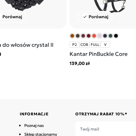
Porównaj
Porównaj
k
check
 do włosów crystal II
P2
COB
FULL
V
Kantar PinBuckle Core
ł
139,00 zł
INFORMACJE
OTRZYMAJ RABAT 10%*
Poznaj nas
Sklep stacjonarny