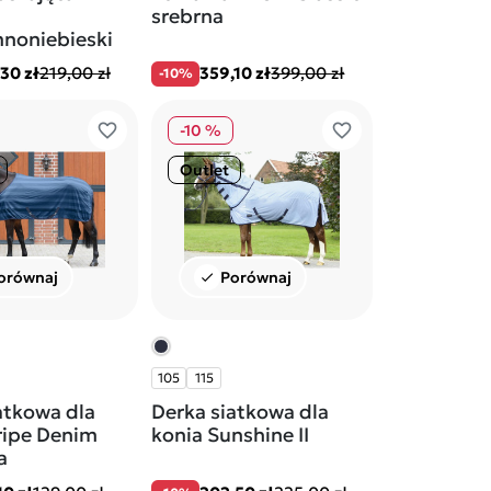
srebrna
noniebieski
30 zł
219,00 zł
359,10 zł
399,00 zł
-10%
favorite_border
favorite_border
-10 %
Outlet
orównaj
Porównaj
check
105
115
atkowa dla
Derka siatkowa dla
ripe Denim
konia Sunshine II
a