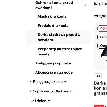
Ochrona konia przed
kaptu

owadami
299,00 
Maska dla konia
Frędzle dla konia
-10
Derka siatkowa przeciw
Brak
owadom
Out
Preparaty odstraszające
owady
che
Pielęgnacja sprzętu
Akcesoria na zawody
135

Pielęgnacja konia
Derka 
konia 

Suplementy dla koni
grana

Jeździec