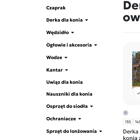
De
Czaprak
ow

Derka dla konia

Wędzidło

Ogłowie i akcesoria

Wodze

Kantar
Uwiąz dla konia
che
Nauszniki dla konia

Osprzęt do siodła

Ochraniacze
135
14

Derka 
Sprzęt do lonżowania
konia