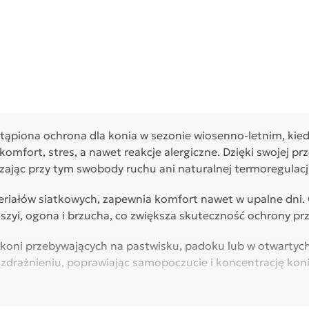
tąpiona ochrona dla konia w sezonie wiosenno-letnim, kie
fort, stres, a nawet reakcje alergiczne. Dzięki swojej prze
czając przy tym swobody ruchu ani naturalnej termoregulacji
iałów siatkowych, zapewnia komfort nawet w upalne dni. O
 szyi, ogona i brzucha, co zwiększa skuteczność ochrony p
a koni przebywających na pastwisku, padoku lub w otwarty
zdrażnieniu, poprawiając samopoczucie i koncentrację koni
iem zakrycia oraz dodatkowymi funkcjami, jak ochrona UV, k