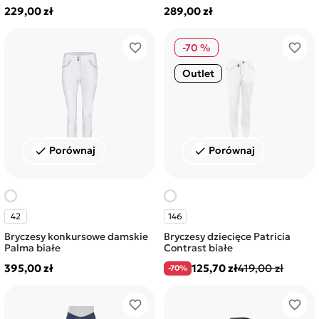
229,00 zł
289,00 zł
favorite_border
favorite_border
-70 %
Outlet
Porównaj
Porównaj
check
check
42
146
Bryczesy konkursowe damskie
Bryczesy dziecięce Patricia
Palma białe
Contrast białe
395,00 zł
125,70 zł
419,00 zł
-70%
favorite_border
favorite_border