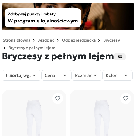
Zdobywaj punkty i rabaty
W programie lojalnościowym
Strona główna
Jeździec
Odzież jeździecka
Bryczesy
Bryczesy z pełnym lejem
Bryczesy z pełnym lejem
33




Sortuj wg:
Cena
Rozmiar
Kolor
favorite_border
favorite_border