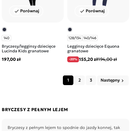
Porównaj
Porównaj
check
check
140
128/134
140/146
Bryczesy/legginsy dziecięce
Legginsy dziecięce Equona
Lucinda Kids granatowe
granatowe
197,00 zł
155,20 zł
194,00 zł
-20%
1
2
3
Następny
keyboard_arrow_right
BRYCZESY Z PEŁNYM LEJEM
Bryczesy z pełnym lejem to spodnie do jazdy konnej, tak