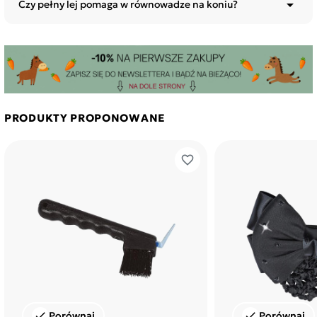

Czy pełny lej pomaga w równowadze na koniu?
PRODUKTY PROPONOWANE
favorite_border
Porównaj
Porównaj
check
check