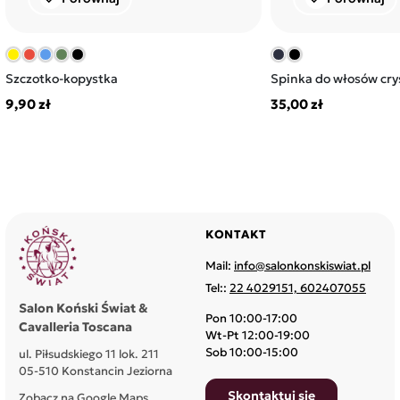
Szczotko-kopystka
Spinka do włosów crys
9,90 zł
35,00 zł
KONTAKT
Mail:
info@salonkonskiswiat.pl
Tel::
22 4029151, 602407055
Salon Koński Świat &
Pon 10:00-17:00
Cavalleria Toscana
Wt-Pt 12:00-19:00
Sob 10:00-15:00
ul. Piłsudskiego 11 lok. 211
05-510 Konstancin Jeziorna
Skontaktuj się
Zobacz na Google Maps