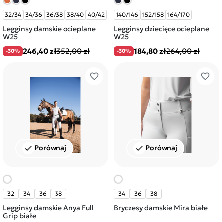
32/34
34/36
36/38
38/40
40/42
140/146
152/158
164/170
Legginsy damskie ocieplane
Legginsy dziecięce ocieplane
W25
W25
246,40 zł
352,00 zł
184,80 zł
264,00 zł
-30%
-30%
favorite_border
favorite_border
Porównaj
Porównaj
check
check
32
34
36
38
34
36
38
Legginsy damskie Anya Full
Bryczesy damskie Mira białe
Grip białe