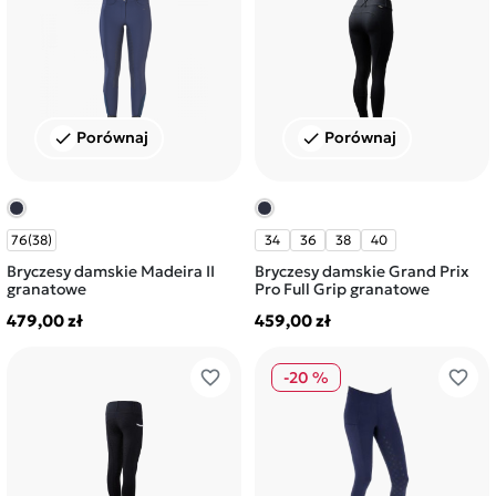
Porównaj
Porównaj
check
check
76(38)
34
36
38
40
Bryczesy damskie Madeira II
Bryczesy damskie Grand Prix
granatowe
Pro Full Grip granatowe
479,00 zł
459,00 zł
favorite_border
favorite_border
-20 %