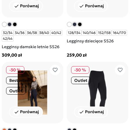
Porównaj
Porównaj
check
check
32/34
34/36
36/38
38/40
40/42
128/134
140/146
152/158
164/170
42/44
Legginsy dziecięce SS26
Legginsy damskie letnie SS26
309,00 zł
259,00 zł
favorite_border
favorite_border
-30 %
-30 %
Bestseller
Outlet
Outlet
Porównaj
Porównaj
check
check