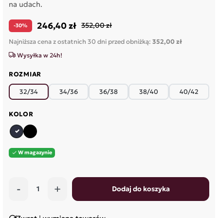
na udach.
246,40 zł
352,00 zł
-30%
Najniższa cena z ostatnich 30 dni przed obniżką:
352,00 zł
Wysyłka w 24h!
ROZMIAR
32/34
34/36
36/38
38/40
40/42
KOLOR
granatowy
czarny
W magazynie

-
+
Dodaj do koszyka