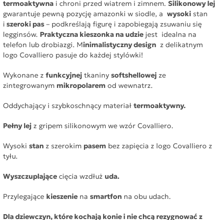
termoaktywna
i chroni przed wiatrem i zimnem.
Silikonowy lej
gwarantuje pewną pozycję amazonki w siodle, a
wysoki
stan
i
szeroki pas
– podkreślają figurę i zapobiegają zsuwaniu się
legginsów.
Praktyczna kieszonka na udzie
jest idealna na
telefon lub drobiazgi. M
inimalistyczny design
z delikatnym
logo Covalliero pasuje do każdej stylówki!
Wykonane z
funkcyjnej
tkaniny
softshellowej
ze
zintegrowanym
mikropolarem
od wewnatrz.
Oddychający i szybkoschnący materiał
termoaktywny.
Pełny lej
z gripem silikonowym we wzór Covalliero.
Wysoki
stan
z szerokim
pasem
bez zapięcia z logo Covalliero z
tyłu.
Wyszczuplające
cięcia wzdłuż
uda.
Przylegające
kieszenie
na
smartfon
na obu udach.
Dla dziewczyn, które kochają konie i nie chcą rezygnować z