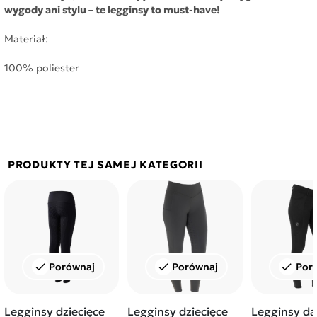
wygody ani stylu – te legginsy to must-have!
Materiał:
100% poliester
PRODUKTY TEJ SAMEJ KATEGORII
Porównaj
Porównaj
Por
check
check
check
Legginsy dziecięce
Legginsy dziecięce
Legginsy d