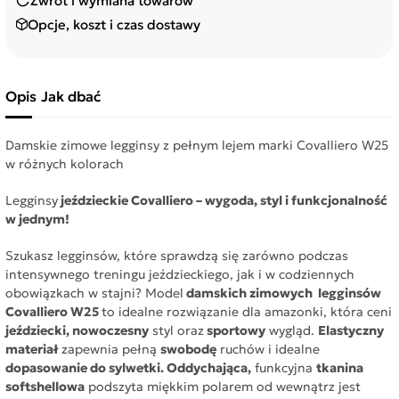
Zwrot i wymiana towarów
Opcje, koszt i czas dostawy
Opis
Jak dbać
Damskie zimowe legginsy z pełnym lejem marki Covalliero W25
w różnych kolorach
Legginsy
jeździeckie Covalliero – wygoda, styl i funkcjonalność
w jednym!
Szukasz legginsów, które sprawdzą się zarówno podczas
intensywnego treningu jeździeckiego, jak i w codziennych
obowiązkach w stajni? Model
damskich zimowych legginsów
Covalliero W25
to idealne rozwiązanie dla amazonki, która ceni
jeździecki, nowoczesny
styl oraz
sportowy
wygląd.
Elastyczny
materiał
zapewnia pełną
swobodę
ruchów i idealne
dopasowanie do sylwetki. Oddychająca,
funkcyjna
tkanina
softshellowa
podszyta miękkim polarem od wewnątrz jest