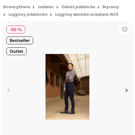
Strona główna
Jeździec
Odzież jeździecka
Bryczesy
Legginsy jeździeckie
Legginsy damskie ocieplane W25
favorite_border
-30 %
Bestseller
Outlet
keyboard_arrow_left
keyboard_arrow_right
Poprzedni
Nas