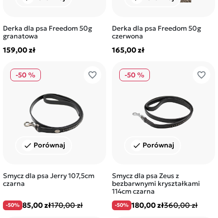
Derka dla psa Freedom 50g
Derka dla psa Freedom 50g
granatowa
czerwona
159,00 zł
165,00 zł
favorite_border
favorite_border
-50 %
-50 %
Porównaj
Porównaj
check
check
Smycz dla psa Jerry 107,5cm
Smycz dla psa Zeus z
czarna
bezbarwnymi kryształkami
114cm czarna
85,00 zł
170,00 zł
180,00 zł
360,00 zł
-50%
-50%