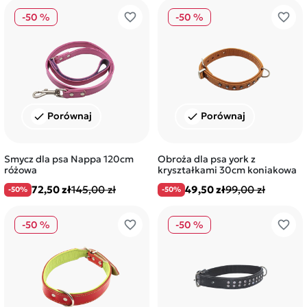
favorite_border
favorite_border
-50 %
-50 %
Porównaj
Porównaj
check
check
Smycz dla psa Nappa 120cm
Obroża dla psa york z
różowa
kryształkami 30cm koniakowa
72,50 zł
145,00 zł
49,50 zł
99,00 zł
-50%
-50%
favorite_border
favorite_border
-50 %
-50 %