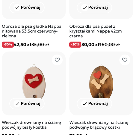
Porównaj
Porównaj
check
check
Obroża dla psa gładka Nappa
Obroża dla psa pudel z
nitowana 53,5cm czerwony-
kryształkami Nappa 42cm
zielona
czarna
42,50 zł
85,00 zł
80,00 zł
160,00 zł
-50%
-50%
favorite_border
favorite_border
Porównaj
Porównaj
check
check
Wieszak drewniany na ścianę
Wieszak drewniany na ścianę
podwójny biały kostka
podwójny brązowy kostki