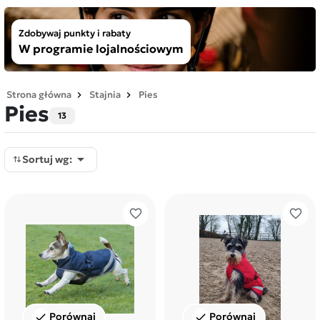
Zdobywaj punkty i rabaty
W programie lojalnościowym
Strona główna
Stajnia
Pies
Pies
13

Sortuj wg:
favorite_border
favorite_border
Porównaj
Porównaj
check
check