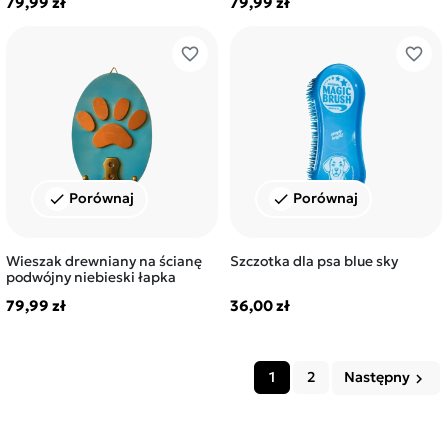
79,99 zł
79,99 zł
favorite_border
favorite_border
Porównaj
Porównaj
check
check
Wieszak drewniany na ścianę
Szczotka dla psa blue sky
podwójny niebieski łapka
79,99 zł
36,00 zł
1
2
Następny
keyboard_arrow_right