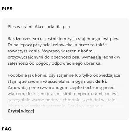
PIES
Pies w stajni. Akcesoria dla psa
Bardzo częstym uczestnikiem życia stajennego jest pies.
To najlepszy przyjaciel człowieka, a przez to także
towarzysz konia. Wyprawy w teren z końmi,
przyzwyczajonymi do obecności psa, wymagają jednak w
zależności od pogody odpowiedniego ubranka.
Podobnie jak konie, psy stajenne lub tylko odwiedzające
stajnię ze swoimi właścicielami, mogą nosić
derki
.
Zapewniają one czworonogom ciepło i ochronę przed
wiatrem, deszczem oraz niskimi temperaturami, co jest
szczególnie ważne podczas chłodniejszych dni w stajni
lub na wycieczkach w terenie. Derki wykonane z
Czytaj więcej
wytrzymałych, odpornych na wodę materiałów oraz z
wygodnym krojem zapewnią psu swobodę ruchów i
komfort.
FAQ