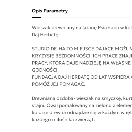
Opis
Parametry
Wieszak drewniany na ścianę Psia Łapa w ko
Daj Herbatę
STUDIO DE-HA TO MIEJSCE DAJĄCE MOŻL
KRYZYSIE BEZDOMNOŚCI. ICH PRACE ZNAJD
PRACY, KTÓRA DAJE NADZIEJĘ NA WŁASN
GODNOŚCI.
FUNDACJA DAJ HERBATĘ OD LAT WSPIERA
POMÓŻ JEJ POMAGAĆ.
Drewniana ozdoba- wieszak na smyczkę, kurt
stajni. Owal pomalowany na zielono z element
kolorze drewna odnajdzie się w każdym wnętr
każdego miłośnika zwierząt.