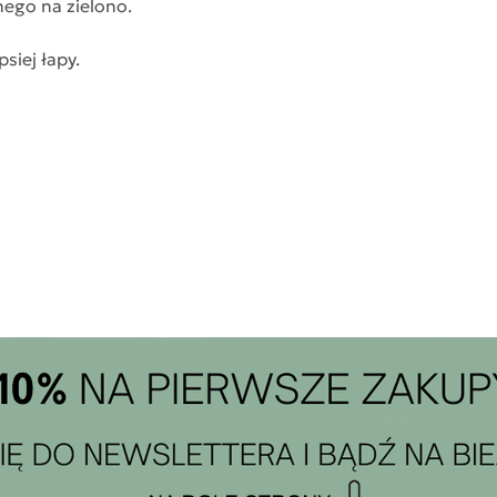
go na zielono.
siej łapy.