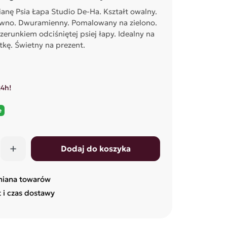
ianę Psia Łapa Studio De-Ha. Kształt owalny.
ewno. Dwuramienny. Pomalowany na zielono.
erunkiem odciśniętej psiej łapy. Idealny na
tkę. Świetny na prezent.
24h!
e
+
Dodaj do koszyka
miana towarów
t i czas dostawy