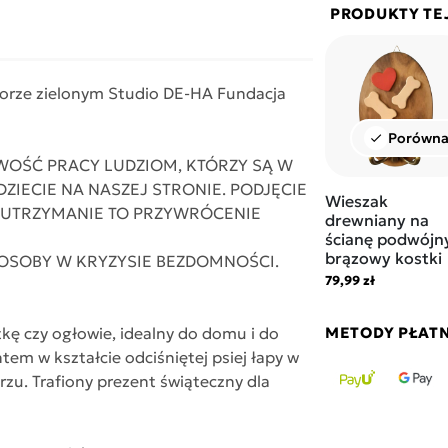
PRODUKTY TE
lorze zielonym Studio DE-HA Fundacja
Porówna
check
IWOŚĆ PRACY LUDZIOM, KTÓRZY SĄ W
ZIECIE NA NASZEJ STRONIE. PODJĘCIE
Wieszak
E UTRZYMANIE TO PRZYWRÓCENIE
drewniany na
ścianę podwójn
brązowy kostki
 OSOBY W KRYZYSIE BEZDOMNOŚCI.
79,99 zł
kę czy ogłowie, idealny do domu i do
METODY PŁAT
em w kształcie odciśniętej psiej łapy w
zu. Trafiony prezent świąteczny dla