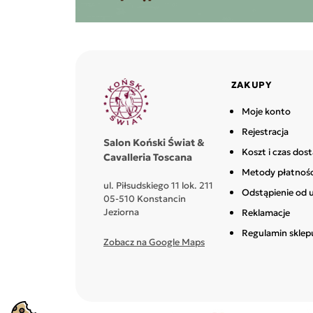
ZAKUPY
Moje konto
Rejestracja
Salon Koński Świat &
Koszt i czas dos
Cavalleria Toscana
Metody płatnośc
ul. Piłsudskiego 11 lok. 211
Odstąpienie od
05-510 Konstancin
Jeziorna
Reklamacje
Regulamin sklep
Zobacz na Google Maps