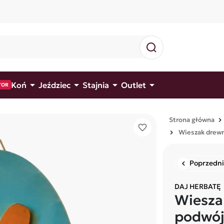




Koń
Jeździec
Stajnia
Outlet
TOR
Strona główna
favorite_border
Wieszak drewn
Poprzedni
chevron_left
DAJ HERBATĘ
Wiesza
podwój