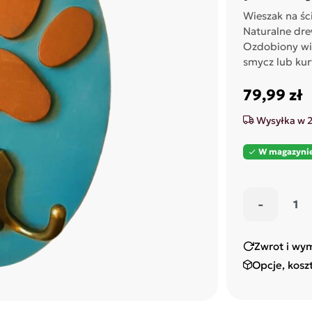
Wieszak na śc
Naturalne dr
Ozdobiony wiz
smycz lub kur
79,99 zł
Wysyłka w 
W magazyni

-
Zwrot i wy
Opcje, kosz