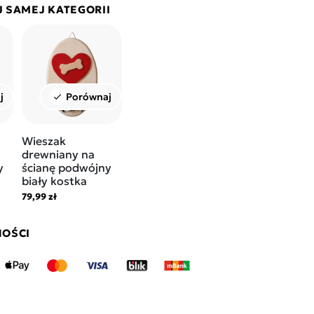
J SAMEJ KATEGORII
j
Porównaj
check
Wieszak
drewniany na
y
ścianę podwójny
biały kostka
79,99 zł
NOŚCI