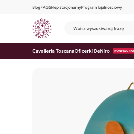
Blog
FAQ
Sklep stacjonarny
Program lojalnościowy
Cavalleria Toscana
Oficerki DeNiro
KONFIGURA