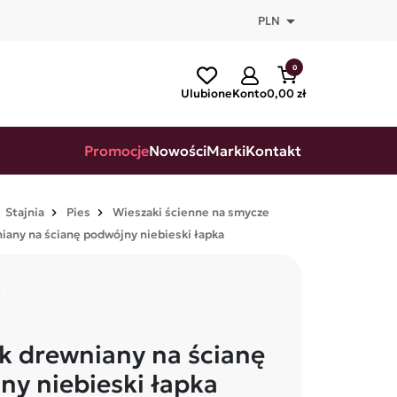

PLN
0
Ulubione
Konto
0,00 zł
Promocje
Nowości
Marki
Kontakt
Stajnia
Pies
Wieszaki ścienne na smycze
iany na ścianę podwójny niebieski łapka
k drewniany na ścianę
ny niebieski łapka