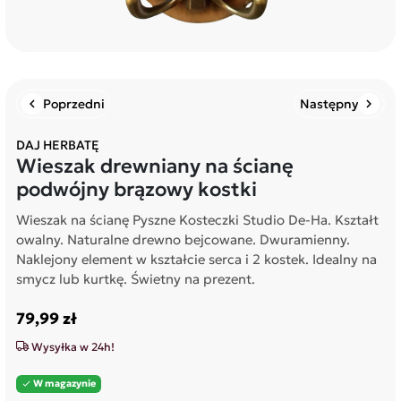
Poprzedni
Następny
chevron_left
chevron_right
DAJ HERBATĘ
Wieszak drewniany na ścianę
podwójny brązowy kostki
Wieszak na ścianę Pyszne Kosteczki Studio De-Ha. Kształt
owalny. Naturalne drewno bejcowane. Dwuramienny.
Naklejony element w kształcie serca i 2 kostek. Idealny na
smycz lub kurtkę. Świetny na prezent.
79,99 zł
Wysyłka w 24h!
W magazynie
