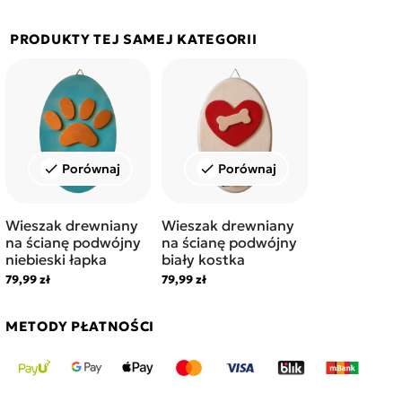
PRODUKTY TEJ SAMEJ KATEGORII
Porównaj
Porównaj
check
check
Wieszak drewniany
Wieszak drewniany
na ścianę podwójny
na ścianę podwójny
niebieski łapka
biały kostka
79,99 zł
79,99 zł
METODY PŁATNOŚCI