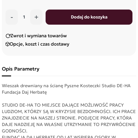
-
+
Dodaj do koszyka
Zwrot i wymiana towarów
Opcje, koszt i czas dostawy
Opis
Parametry
Wieszak drewniany na ścianę Pyszne Kosteczki Studio DE-HA
Fundacja Daj Herbatę
STUDIO DE-HA TO MIEJSCE DAJĄCE MOŻLIWOŚĆ PRACY
LUDZIOM, KTÓRZY SĄ W KRYZYSIE BEZDOMNOŚCI. ICH PRACE
ZNAJDZIECIE NA NASZEJ STRONIE. PODJĘCIE PRACY, KTÓRA
DAJE NADZIEJĘ NA WŁASNE UTRZYMANIE TO PRZYWRÓCENIE
GODNOŚCI.
FUNDACJA DAJ HERBATĘ OD LAT WSPIERA OSOBY W