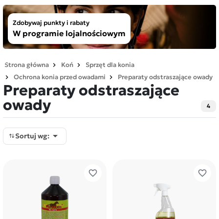
Zdobywaj punkty i rabaty
W programie lojalnościowym
Strona główna
Koń
Sprzęt dla konia
Ochrona konia przed owadami
Preparaty odstraszające owady
Preparaty odstraszające
owady
4

Sortuj wg:
favorite_border
favorite_border