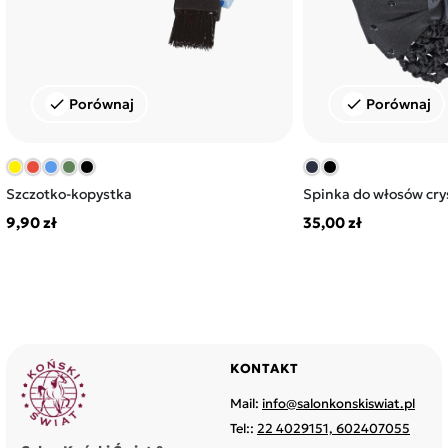
Porównaj
Porównaj
check
check
Szczotko-kopystka
Spinka do włosów crys
9,90 zł
35,00 zł
KONTAKT
Mail:
info@salonkonskiswiat.pl
Tel::
22 4029151, 602407055