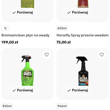
Porównaj
Porównaj
check
check
1L
650ml
Bremsenclean płyn na owady
Horsefly Spray przeciw owadom
199,00 zł
75,00 zł
favorite_border
favorite_border
Porównaj
Porównaj
check
check
950ml
946ml