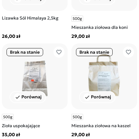
Lizawka Sól Himalaya 2,5kg
500g
Mieszanka ziołowa dla koni
26,00 zł
29,00 zł
favorite_border
favorite_border
Brak na stanie
Brak na stanie
Porównaj
Porównaj
check
check
500g
500g
Zioła uspokajające
Mieszanka ziołowa na kaszel
35,00 zł
29,00 zł