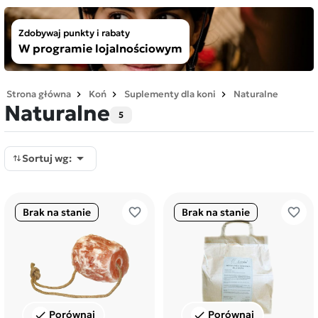
Zdobywaj punkty i rabaty
W programie lojalnościowym
Strona główna
Koń
Suplementy dla koni
Naturalne
Naturalne
5

Sortuj wg:
favorite_border
favorite_border
Brak na stanie
Brak na stanie
Porównaj
Porównaj
check
check