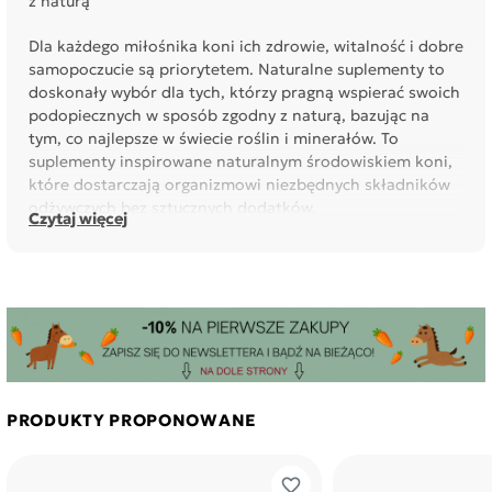
z naturą
Dla każdego miłośnika koni ich zdrowie, witalność i dobre
samopoczucie są priorytetem. Naturalne suplementy to
doskonały wybór dla tych, którzy pragną wspierać swoich
podopiecznych w sposób zgodny z naturą, bazując na
tym, co najlepsze w świecie roślin i minerałów. To
suplementy inspirowane naturalnym środowiskiem koni,
które dostarczają organizmowi niezbędnych składników
odżywczych bez sztucznych dodatków.
Czytaj więcej
Produkty oparte na naturalnych składnikach wspomagają
różnorodne potrzeby organizmu konia – od wsparcia
układu trawiennego, przez wzmocnienie odporności, aż
po poprawę kondycji skóry, sierści i kopyt. Naturalne
suplementy są szczególnie cenione za swoją łagodność i
bezpieczeństwo, dzięki czemu są odpowiednie nawet dla
koni wrażliwych lub z określonymi wymaganiami
zdrowotnymi.
PRODUKTY PROPONOWANE
To doskonałe rozwiązanie dla właścicieli, którzy szukają
alternatywy opartej na ekologicznych i tradycyjnych
favorite_border