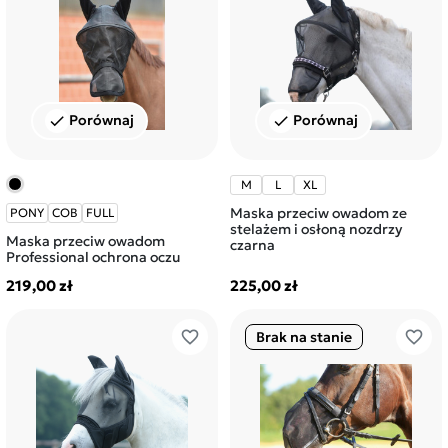
Porównaj
Porównaj
check
check
M
L
XL
Maska przeciw owadom ze
PONY
COB
FULL
stelażem i osłoną nozdrzy
Maska przeciw owadom
czarna
Professional ochrona oczu
219,00 zł
225,00 zł
favorite_border
favorite_border
Brak na stanie