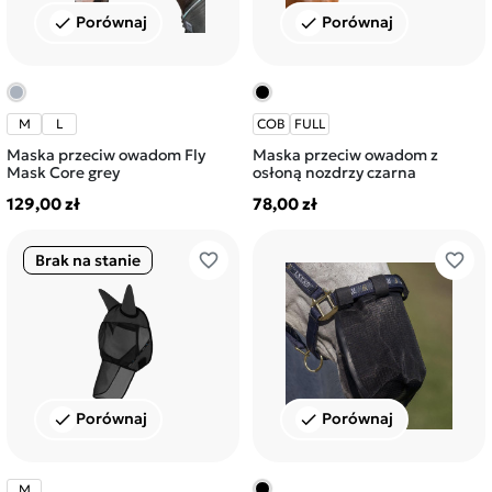
Porównaj
Porównaj
check
check
M
L
COB
FULL
Maska przeciw owadom Fly
Maska przeciw owadom z
Mask Core grey
osłoną nozdrzy czarna
129,00 zł
78,00 zł
favorite_border
favorite_border
Brak na stanie
Porównaj
Porównaj
check
check
M