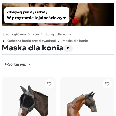
Zdobywaj punkty i rabaty
W programie lojalnościowym
Strona główna
Koń
Sprzęt dla konia
Ochrona konia przed owadami
Maska dla konia
Maska dla konia
12

Sortuj wg:
favorite_border
favorite_border