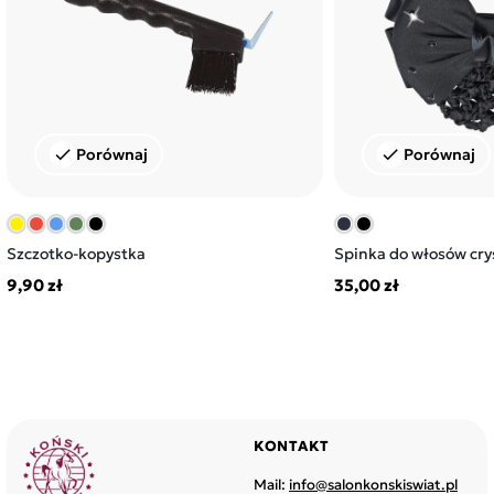
Porównaj
Porównaj
check
check
Szczotko-kopystka
Spinka do włosów crys
9,90 zł
35,00 zł
KONTAKT
Mail:
info@salonkonskiswiat.pl