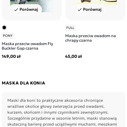
Porównaj
Porównaj
check
check
FULL
Maska przeciw owadom na
PONY
chrapy czarna
Maska przeciw owadom Fly
Buckler Gap czarna
149,00 zł
45,00 zł
MASKA DLA KONIA
Maski dla koni to praktyczne akcesoria chroniące
wrażliwe okolice głowy zwierzęcia przed owadami,
kurzem, słońcem i innymi czynnikami zewnętrznymi.
Szczególnie przydatne w sezonie letnim, maski stanowią
skuteczną barierę przed uciążliwymi muchami, meszkami