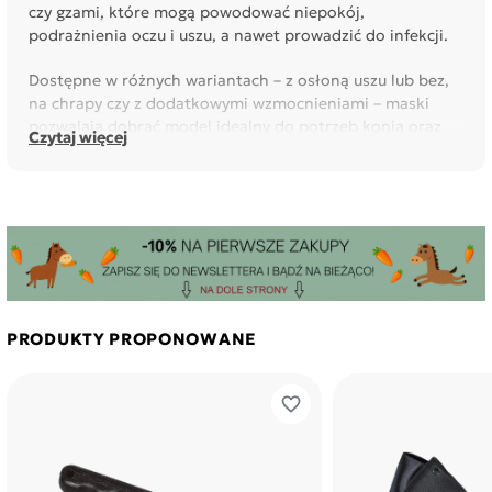
czy gzami, które mogą powodować niepokój,
podrażnienia oczu i uszu, a nawet prowadzić do infekcji.
Dostępne w różnych wariantach – z osłoną uszu lub bez,
na chrapy czy z dodatkowymi wzmocnieniami – maski
pozwalają dobrać model idealny do potrzeb konia oraz
Czytaj więcej
warunków, w jakich przebywa. Wykonane z lekkich,
oddychających i odpornych materiałów, zapewniają
komfort noszenia przez cały dzień bez ryzyka otarć czy
przegrzania.
Maska to nie tylko ochrona, ale i sposób na zwiększenie
komfortu i bezpieczeństwa konia zarówno na padoku, jak
i podczas jazdy. To niezastąpiony element letniego
wyposażenia każdego konia.
PRODUKTY PROPONOWANE
favorite_border