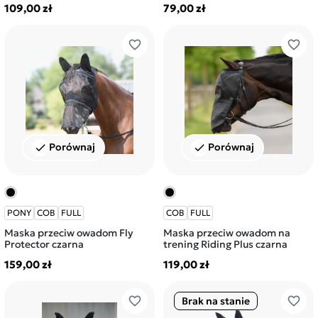
109,00 zł
79,00 zł
favorite_border
favorite_border
Porównaj
Porównaj
check
check
PONY
COB
FULL
COB
FULL
Maska przeciw owadom Fly
Maska przeciw owadom na
Protector czarna
trening Riding Plus czarna
159,00 zł
119,00 zł
favorite_border
favorite_border
Brak na stanie