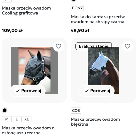
Maska przeciw owadom
PONY
Cooling grafitowa
Maska do kantara przeciw
owadom na chrapy czarna
109,00 zł
49,90 zł
favorite_border
favorite_border
Brak na stanie
Porównaj
Porównaj
check
check
COB
Maska przeciw owadom
M
L
XL
błękitna
Maska przeciw owadom z
osłoną uszu czarna