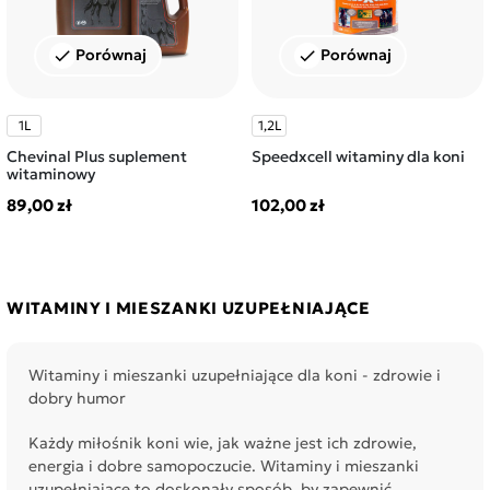
Porównaj
Porównaj
check
check
1L
1,2L
Chevinal Plus suplement
Speedxcell witaminy dla koni
witaminowy
89,00 zł
102,00 zł
WITAMINY I MIESZANKI UZUPEŁNIAJĄCE
Witaminy i mieszanki uzupełniające dla koni - zdrowie i
dobry humor
Każdy miłośnik koni wie, jak ważne jest ich zdrowie,
energia i dobre samopoczucie. Witaminy i mieszanki
uzupełniające to doskonały sposób, by zapewnić