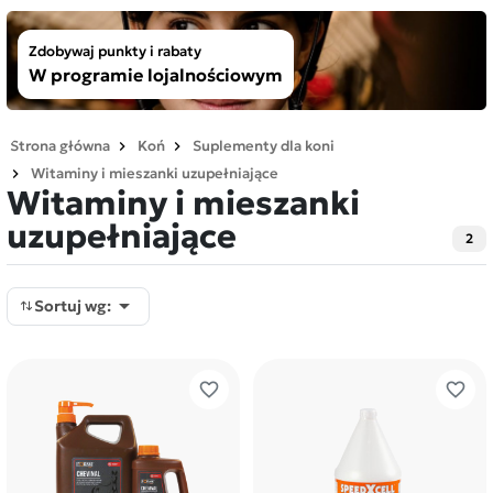
Zdobywaj punkty i rabaty
W programie lojalnościowym
Strona główna
Koń
Suplementy dla koni
Witaminy i mieszanki uzupełniające
Witaminy i mieszanki
uzupełniające
2

Sortuj wg:
favorite_border
favorite_border