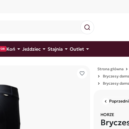




Koń
Jeździec
Stajnia
Outlet
TOR
Strona główna
favorite_border
Bryczesy dams
Bryczesy damsk
Poprzedni
chevron_left
HORZE
Brycze