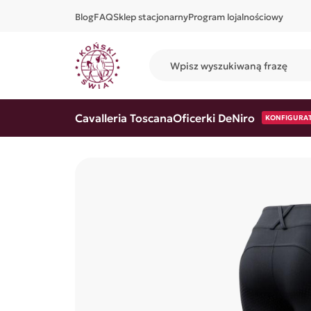
Blog
FAQ
Sklep stacjonarny
Program lojalnościowy
Cavalleria Toscana
Oficerki DeNiro
KONFIGURA