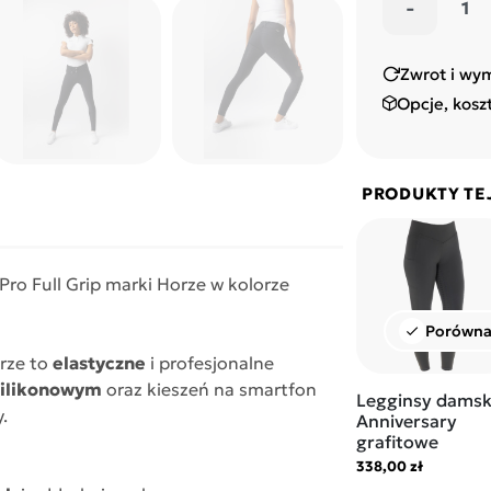
-
Zwrot i wy
Opcje, kosz
PRODUKTY TE
Pro Full Grip marki Horze w kolorze
Porówna
check
orze to
elastyczne
i profesjonalne
silikonowym
oraz kieszeń na smartfon
Legginsy damsk
y.
Anniversary
grafitowe
338,00 zł