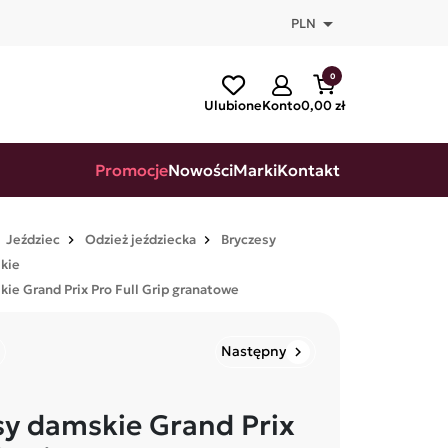

PLN
0
Ulubione
Konto
0,00 zł
Promocje
Nowości
Marki
Kontakt
Jeździec
Odzież jeździecka
Bryczesy
kie
ie Grand Prix Pro Full Grip granatowe
Następny
chevron_right
sy damskie Grand Prix