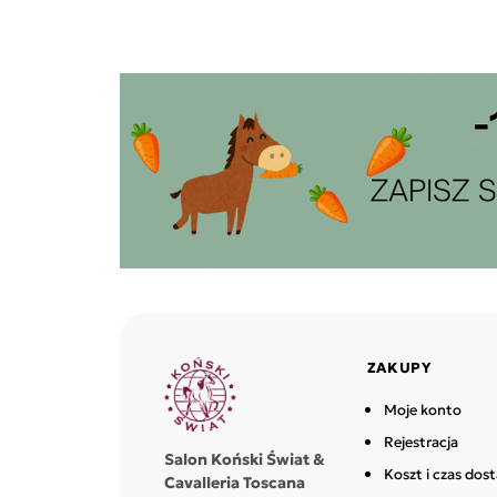
ZAKUPY
Moje konto
Rejestracja
Salon Koński Świat &
Koszt i czas dos
Cavalleria Toscana