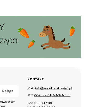
KONTAKT
Mail:
info@salonkonskiswiat.pl
Tel::
22 4029151, 602407055
newsletter.
Pon 10:00-17:00
wsze