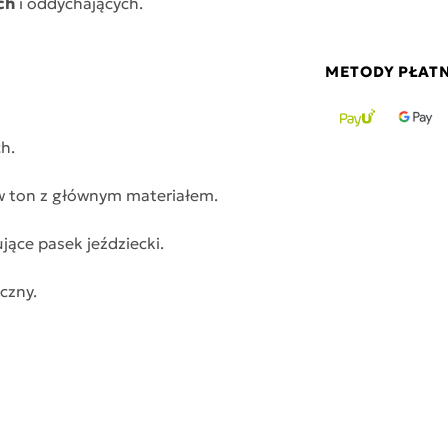
ch
i oddychających.
METODY PŁAT
h.
 ton z głównym materiałem.
jące pasek jeździecki.
czny.