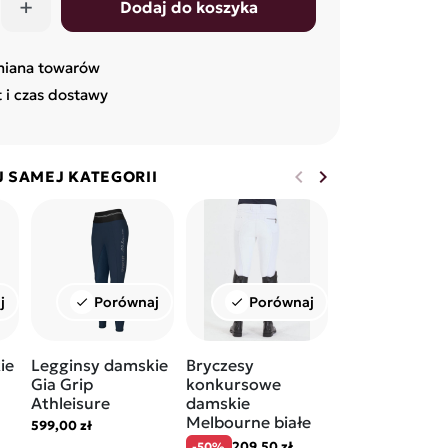
+
Dodaj do koszyka
miana towarów
t i czas dostawy
keyboard_arrow_left
keyboard_arrow_right
J SAMEJ KATEGORII
Poprzedni
Następny
j
Porównaj
Porównaj
Porów
check
check
check
ie
Legginsy damskie
Bryczesy
Bryczesy Gra
Gia Grip
konkursowe
Prix Thermo
Athleisure
damskie
Softshell
Melbourne białe
599,00 zł
419,00 zł
209,50 zł
-50%