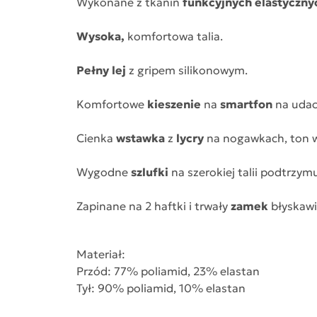
Wykonane z tkanin
funkcyjnych elastyczny
Wysoka,
komfortowa talia.
Pełny lej
z gripem silikonowym.
Komfortowe
kieszenie
na
smartfon
na udac
Cienka
wstawka
z
lycry
na nogawkach, ton w
Wygodne
szlufki
na szerokiej talii podtrzymu
Zapinane na 2 haftki i trwały
zamek
błyskawi
Materiał:
Przód: 77% poliamid, 23% elastan
Tył: 90% poliamid, 10% elastan