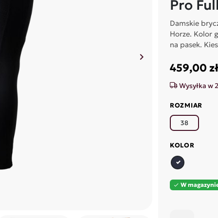
Pro Ful
Damskie brycz
Horze. Kolor g
na pasek. Kie
keyboard_arrow_right
Następny
459,00 z
Wysyłka w 
ROZMIAR
38
KOLOR
granatowy
W magazyni
