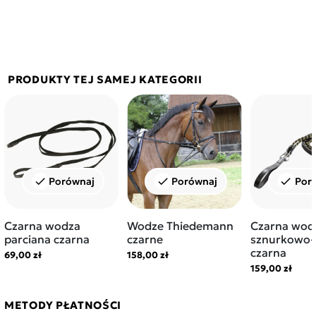
PRODUKTY TEJ SAMEJ KATEGORII
Porównaj
Porównaj
Por
check
check
check
Czarna wodza
Wodze Thiedemann
Czarna wod
parciana czarna
czarne
sznurkowo-
czarna
69,00 zł
158,00 zł
159,00 zł
METODY PŁATNOŚCI