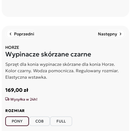
Poprzedni
Następny
chevron_left
chevron_right
HORZE
Wypinacze skórzane czarne
Sprzęt dla konia wypinacze skórzane dla konia Horze.
Kolor czarny. Wodza pomocnicza. Regulowany rozmiar.
Elastyczna wstawka.
169,00 zł
Wysyłka w 24h!
ROZMIAR
PONY
COB
FULL