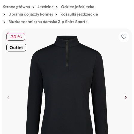
Strona główna
Jeździec
Odzież jeździecka
Ubrania do jazdy konnej
Koszulki jeździeckie
Bluzka techniczna damska Zip Shirt Sports
favorite_border
-30 %
Outlet
keyboard_arrow_left
keyboard_arrow_right
Poprzedni
Nas