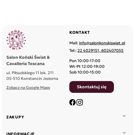
trwałość oraz bezpieczeństwo, oferujący kaski jeździeckie
dla dorosłych i dzieci, do rekreacji i sportu.
KONTAKT
Mail:
info@salonkonskiswiat.pl
Tel::
22 4029151, 602407055
Salon Koński Świat &
Pon 10:00-17:00
Cavalleria Toscana
Wt-Pt 12:00-19:00
Sob 10:00-15:00
ul. Piłsudskiego 11 lok. 211
05-510 Konstancin Jeziorna
Skontaktuj się
Zobacz na Google Maps
Facebook
Instagram

ZAKUPY

INFORMACJE