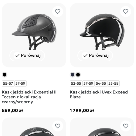
favorite_border
favorite_border
Porównaj
Porównaj
check
check
55-57
57-59
52-55
57-59
54-55
55-58
Kask jeździecki Exxential II
Kask jeździecki Uvex Exxeed
Tocsen z lokalizacją
Blaze
czarny/srebrny
869,00 zł
1 799,00 zł
favorite_border
favorite_border