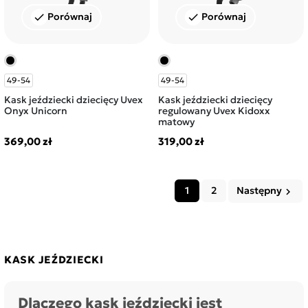
Porównaj
Porównaj
check
check
49-54
49-54
Kask jeździecki dziecięcy Uvex
Kask jeździecki dziecięcy
Onyx Unicorn
regulowany Uvex Kidoxx
matowy
369,00 zł
319,00 zł
1
2
Następny
keyboard_arrow_right
KASK JEŹDZIECKI
Dlaczego kask jeździecki jest