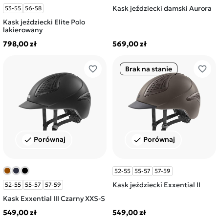
Kask jeździecki damski Aurora
53-55
56-58
Kask jeździecki Elite Polo
lakierowany
798,00 zł
569,00 zł
favorite_border
favorite_border
Brak na stanie
Porównaj
Porównaj
check
check
52-55
55-57
57-59
Kask jeździecki Exxential II
52-55
55-57
57-59
Kask Exxential III Czarny XXS-S
549,00 zł
549,00 zł