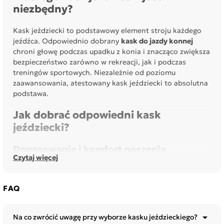
niezbędny?
Kask jeździecki to podstawowy element stroju każdego
jeźdźca. Odpowiednio dobrany
kask do jazdy konnej
chroni głowę podczas upadku z konia i znacząco zwiększa
bezpieczeństwo zarówno w rekreacji, jak i podczas
treningów sportowych. Niezależnie od poziomu
zaawansowania, atestowany kask jeździecki to absolutna
podstawa.
Jak dobrać odpowiedni kask
jeździecki?
Dopasowanie i komfort noszenia
Czytaj więcej
Prawidłowo dobrany
kask jeździecki na konia
nie
powinien uciskać głowy ani powodować dyskomfortu,
FAQ
szczególnie w okolicach skroni. Jeśli przy pochylaniu
głowy kask opada na oczy, oznacza to, że jest źle
dopasowany. Dobrze dobrany kask zapewnia stabilność i

Na co zwrócić uwagę przy wyborze kasku jeździeckiego?
wygodę nawet podczas długiej jazdy konnej.