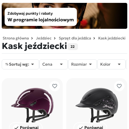
Zdobywaj punkty i rabaty
W programie lojalnościowym
Strona główna
Jeździec
Sprzęt dla jeźdźca
Kask jeździecki
Kask jeździecki
22




Sortuj wg:
Cena
Rozmiar
Kolor
favorite_border
favorite_border
Porównaj
Porównaj
check
check