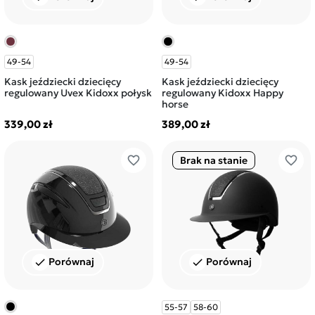
49-54
49-54
Kask jeździecki dziecięcy
Kask jeździecki dziecięcy
regulowany Uvex Kidoxx połysk
regulowany Kidoxx Happy
horse
339,00 zł
389,00 zł
favorite_border
favorite_border
Brak na stanie
Porównaj
Porównaj
check
check
55-57
58-60