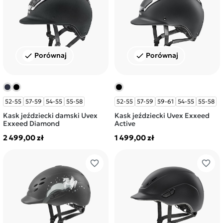
Porównaj
Porównaj
check
check
52-55
57-59
54-55
55-58
52-55
57-59
59-61
54-55
55-58
Kask jeździecki damski Uvex
Kask jeździecki Uvex Exxeed
Exxeed Diamond
Active
2 499,00 zł
1 499,00 zł
favorite_border
favorite_border