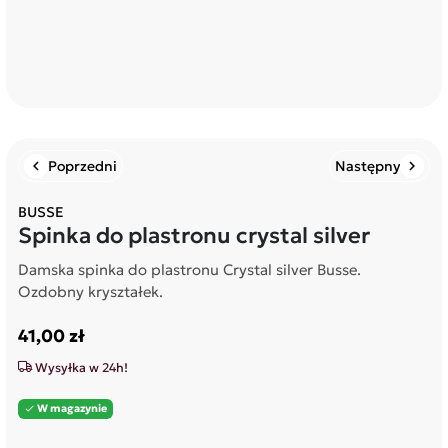
Poprzedni
Następny
chevron_left
chevron_right
BUSSE
Spinka do plastronu crystal silver
Damska spinka do plastronu Crystal silver Busse.
Ozdobny kryształek.
41,00 zł
Wysyłka w 24h!
W magazynie
