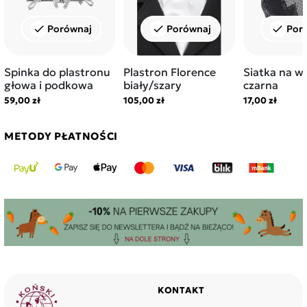
Porównaj
Porównaj
Por
check
check
check
Spinka do plastronu
Plastron Florence
Siatka na w
głowa i podkowa
biały/szary
czarna
59,00 zł
105,00 zł
17,00 zł
METODY PŁATNOŚCI
KONTAKT