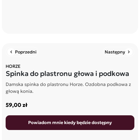
Poprzedni
Następny
chevron_left
chevron_right
HORZE
Spinka do plastronu głowa i podkowa
Damska spinka do plastronu Horze. Ozdobna podkowa z
głową konia.
59,00 zł
Powiadom mnie kiedy będzie dostępny