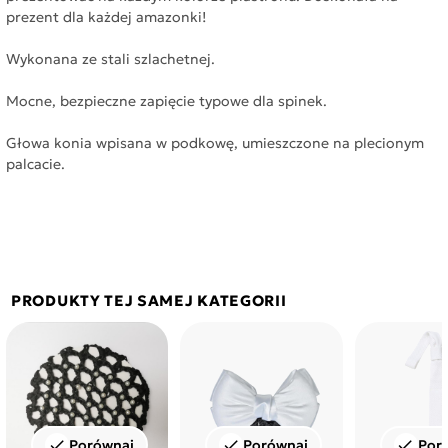
prezent dla każdej amazonki!
Wykonana ze stali szlachetnej.
Mocne, bezpieczne zapięcie typowe dla spinek.
Głowa konia wpisana w podkowę, umieszczone na plecionym
palcacie.
PRODUKTY TEJ SAMEJ KATEGORII
Porównaj
Porównaj
Por
check
check
check