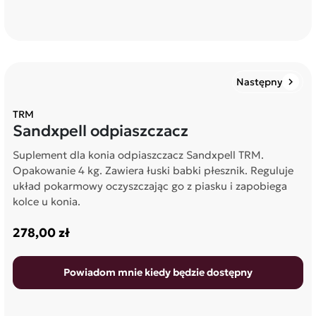
Następny
chevron_right
TRM
Sandxpell odpiaszczacz
Suplement dla konia odpiaszczacz Sandxpell TRM.
Opakowanie 4 kg. Zawiera łuski babki płesznik. Reguluje
układ pokarmowy oczyszczając go z piasku i zapobiega
kolce u konia.
278,00 zł
Powiadom mnie kiedy będzie dostępny