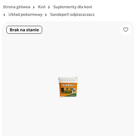
Strona główna
Koń
Suplementy dla koni
Układ pokarmowy
Sandxpell odpiaszczacz
favorite_border
Brak na stanie