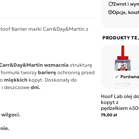
Zwrot i wy
Opcje, kosz
 Hoof Barrier marki Carr&Day&Martin z
PRODUKTY TE
r Carr&Day&Martin wzmacnia
strukturę
 formuła tworzy
barierę
ochronną przed
Porówna
check
do
miękkich
kopyt. Doskonały do
e
i deszczowe
dni.
Hoof Lab olej d
kopyt z
pędzelkiem 450
u
wilgoci.
79,00 zł
nie.