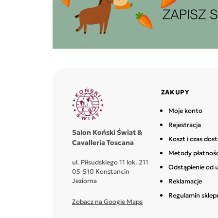
ZAKUPY
Moje konto
Rejestracja
Salon Koński Świat &
Koszt i czas dos
Cavalleria Toscana
Metody płatnośc
ul. Piłsudskiego 11 lok. 211
Odstąpienie od
05-510 Konstancin
Jeziorna
Reklamacje
Regulamin sklep
Zobacz na Google Maps