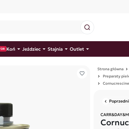




Koń
Jeździec
Stajnia
Outlet
TOR
Strona główna
favorite_border
Preparaty piel
Cornucrescine 
Poprzedni
chevron_left
CARR&DAY&M
Cornuc