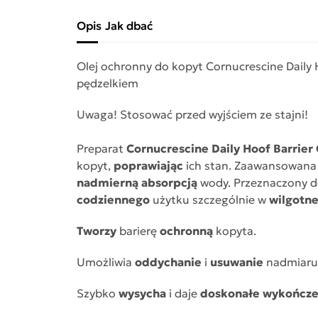
Opis
Jak dbać
Olej ochronny do kopyt Cornucrescine Daily
pędzelkiem
Uwaga! Stosować przed wyjściem ze stajni!
Preparat
Cornucrescine Daily Hoof Barrie
kopyt,
poprawiając
ich stan. Zaawansowana
nadmierną absorpcją
wody. Przeznaczony 
codziennego
użytku szczególnie w
wilgotn
Tworzy
barierę
ochronną
kopyta.
Umożliwia
oddychanie
i
usuwanie
nadmiar
Szybko
wysycha
i daje
doskonałe wykończe