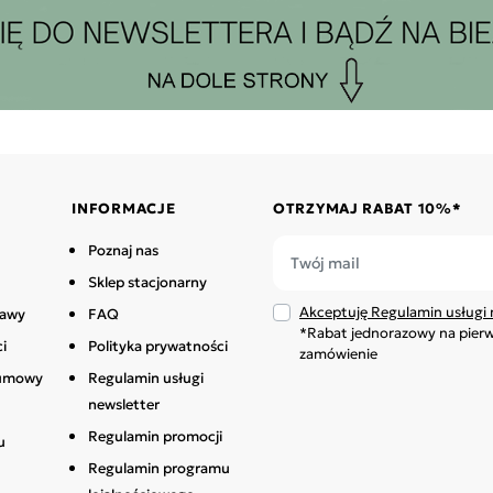
INFORMACJE
OTRZYMAJ RABAT 10%*
Poznaj nas
Sklep stacjonarny
Akceptuję Regulamin usługi 
tawy
FAQ
*Rabat jednorazowy na pier
i
Polityka prywatności
zamówienie
 umowy
Regulamin usługi
newsletter
Regulamin promocji
u
Regulamin programu