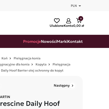

PLN
0
Ulubione
Konto
0,00 zł
Promocje
Nowości
Marki
Kontakt
Koń
Pielęgnacja konia
ęgnacyjne dla konia
Kopyta
Pielęgnacja
Daily Hoof Barrier olej ochronny do kopyt
Następny
chevron_right
ARTIN
rescine Daily Hoof