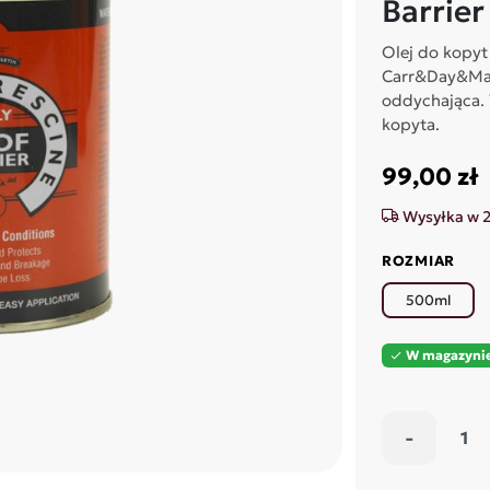
Barrier
Olej do kopyt
Carr&Day&Mar
oddychająca.
kopyta.
99,00 zł
Wysyłka w 
ROZMIAR
500ml
W magazyni

-