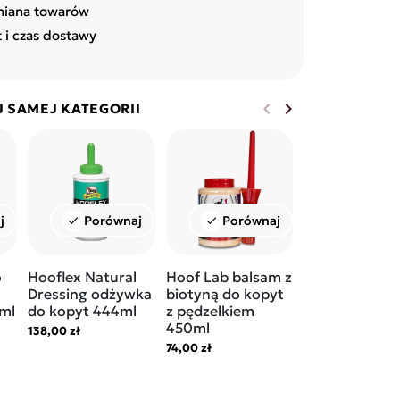
miana towarów
t i czas dostawy
keyboard_arrow_left
keyboard_arrow_right
J SAMEJ KATEGORII
Poprzedni
Następny
j
Porównaj
Porównaj
Porów
check
check
check
o
Hooflex Natural
Hoof Lab balsam z
Magic Brush 
Dressing odżywka
biotyną do kopyt
Care smar do
ml
do kopyt 444ml
z pędzelkiem
kopyt żółty
450ml
138,00 zł
65,00 zł
74,00 zł