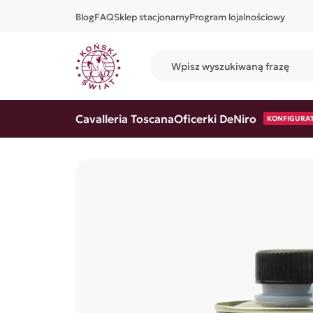
Blog
FAQ
Sklep stacjonarny
Program lojalnościowy
Cavalleria Toscana
Oficerki DeNiro
KONFIGURA