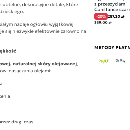
z przeszyciami
subtelne, dekoracyjne detale, które
Constance czar
dzieckiego.
287,20 zł
-20%
359,00 zł
białym nadaje ogłowiu wyjątkowej
tuje się niezwykle efektownie zarówno na
METODY PŁAT
iękkość
wej, naturalnej skóry olejowanej
,
sowi nasączania olejami:
na
zenia
rzez długi czas