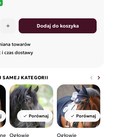
e
+
Dodaj do koszyka
miana towarów
t i czas dostawy
keyboard_arrow_left
keyboard_arrow_right
J SAMEJ KATEGORII
Poprzedni
Następny
j
Porównaj
Porównaj
Porów
check
check
check
zne
Ogłowie
Ogłowie
Ogłowie