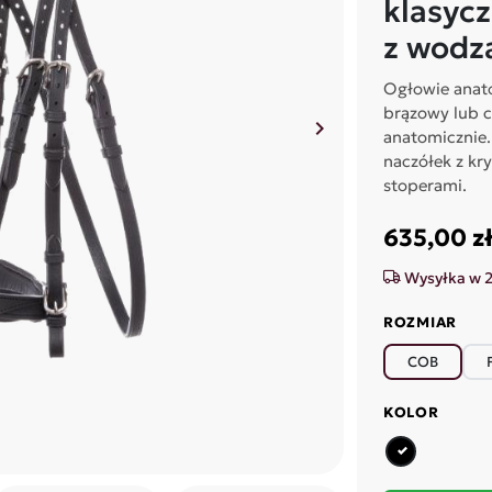
klasyc
z wodz
Ogłowie anato
brązowy lub c
keyboard_arrow_right
anatomicznie
Następny
naczółek z kr
stoperami.
635,00 z
Wysyłka w 
ROZMIAR
COB
KOLOR
czarny