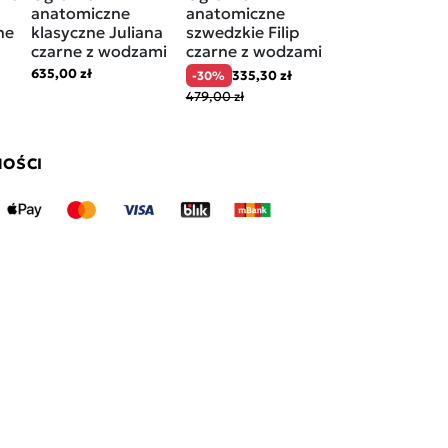
anatomiczne
anatomiczne
anatomiczne
ne
klasyczne Juliana
szwedzkie Filip
klasyczne
czarne z wodzami
czarne z wodzami
Clinchesse
brązowy/złoty
635,00 zł
335,30 zł
-30%
wodzami
479,00 zł
495,00 zł
NOŚCI