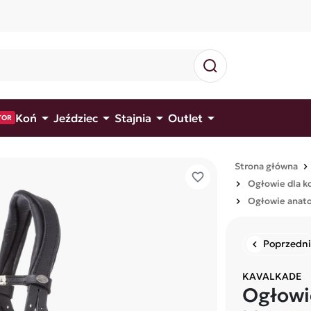




Koń
Jeździec
Stajnia
Outlet
TOR
Strona główna
favorite_border
Ogłowie dla k
Ogłowie anato
Poprzedni
chevron_left
KAVALKADE
Ogłowi