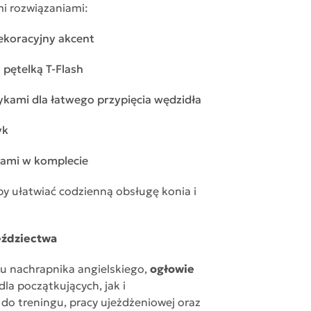
mi rozwiązaniami:
dekoracyjny akcent
pętelką T-Flash
ykami dla łatwego przypięcia wędzidła
yk
ami w komplecie
y ułatwiać codzienną obsługę konia i
eździectwa
iu nachrapnika angielskiego,
ogłowie
la początkujących, jak i
do treningu, pracy ujeżdżeniowej oraz