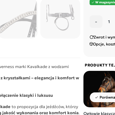
W magazyni

-
Zwrot i wy
Opcje, kosz
PRODUKTY TE
verness marki Kavalkade z wodzami
 kryształkami – elegancja i komfort w
łączenie klasyki i luksusu
Porówna
check
lkade
to propozycja dla jeźdźców, którzy
ą jakość wykonania oraz komfort konia
.
Ogłowie klasyc