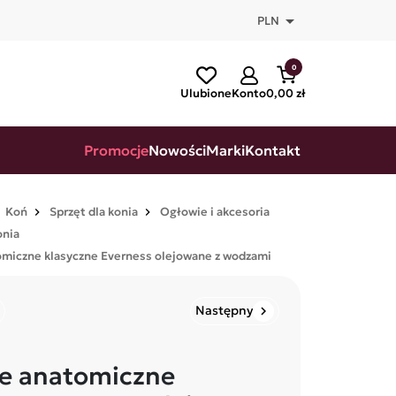

PLN
0
Ulubione
Konto
0,00 zł
Promocje
Nowości
Marki
Kontakt
Koń
Sprzęt dla konia
Ogłowie i akcesoria
onia
miczne klasyczne Everness olejowane z wodzami
Następny
chevron_right
e anatomiczne