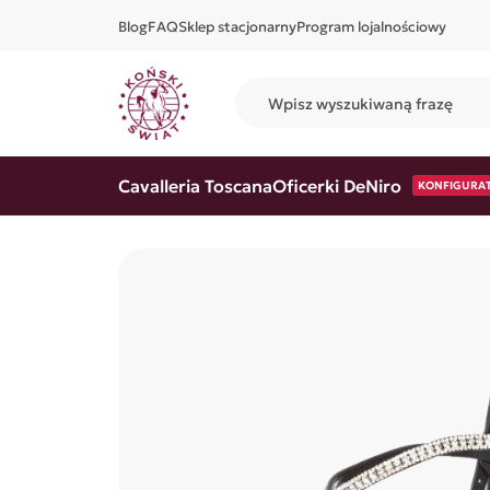
Blog
FAQ
Sklep stacjonarny
Program lojalnościowy
Cavalleria Toscana
Oficerki DeNiro
KONFIGURA