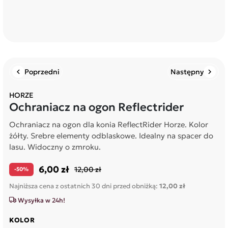
Poprzedni
Następny
chevron_left
chevron_right
HORZE
Ochraniacz na ogon Reflectrider
Ochraniacz na ogon dla konia ReflectRider Horze. Kolor
żółty. Srebre elementy odblaskowe. Idealny na spacer do
lasu. Widoczny o zmroku.
6,00 zł
12,00 zł
-50%
Najniższa cena z ostatnich 30 dni przed obniżką:
12,00 zł
Wysyłka w 24h!
KOLOR