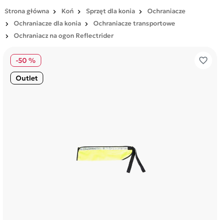
Strona główna
Koń
Sprzęt dla konia
Ochraniacze
Ochraniacze dla konia
Ochraniacze transportowe
Ochraniacz na ogon Reflectrider
favorite_border
-50 %
Outlet