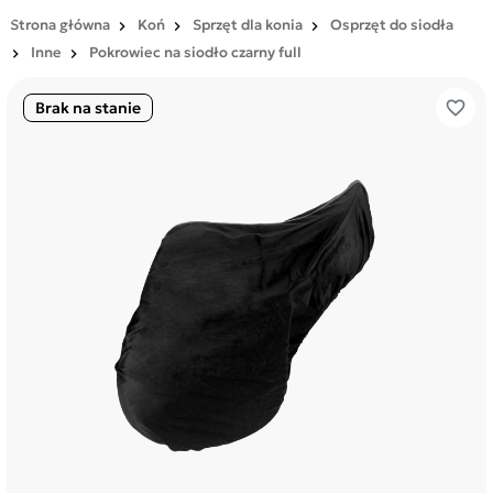
Strona główna
Koń
Sprzęt dla konia
Osprzęt do siodła
Inne
Pokrowiec na siodło czarny full
favorite_border
Brak na stanie