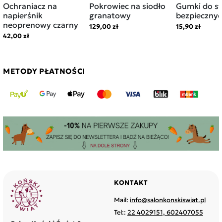
Ochraniacz na
Pokrowiec na siodło
Gumki do s
napierśnik
granatowy
bezpiecznyc
neoprenowy czarny
129,00 zł
15,90 zł
42,00 zł
METODY PŁATNOŚCI
KONTAKT
Mail:
info@salonkonskiswiat.pl
Tel::
22 4029151, 602407055