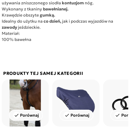
używania zniszczonego siodła
kontuzjom
nóg.
Wykonany z tkaniny
bawełnianej.
Krawędzie obszyte
gumką.
Idealny do użytku na
co dzień,
jak i podczas wyjazdów na
zawody
jeździeckie.
Materiał:
100% bawełna
PRODUKTY TEJ SAMEJ KATEGORII
Porównaj
Porównaj
Por
check
check
check