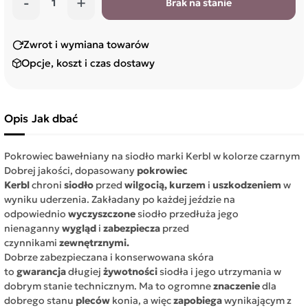
-
+
Brak na stanie
Zwrot i wymiana towarów
Opcje, koszt i czas dostawy
Opis
Jak dbać
Pokrowiec bawełniany na siodło marki Kerbl w kolorze czarnym
Dobrej jakości, dopasowany
pokrowiec
Kerbl
chroni
siodło
przed
wilgocią, kurzem
i
uszkodzeniem
w
wyniku uderzenia. Zakładany po każdej jeździe na
odpowiednio
wyczyszczone
siodło przedłuża jego
nienaganny
wygląd
i
zabezpiecza
przed
czynnikami
zewnętrznymi.
Dobrze zabezpieczana i konserwowana skóra
to
gwarancja
długiej
żywotności
siodła i jego utrzymania w
dobrym stanie technicznym. Ma to ogromne
znaczenie
dla
dobrego stanu
pleców
konia, a więc
zapobiega
wynikającym z