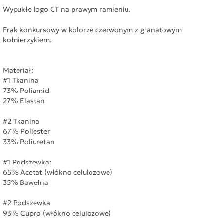
Wypukłe logo CT na prawym ramieniu.
Frak konkursowy w kolorze czerwonym z granatowym
kołnierzykiem.
Materiał:
#1 Tkanina
73% Poliamid
27% Elastan
#2 Tkanina
67% Poliester
33% Poliuretan
#1 Podszewka:
65% Acetat (włókno celulozowe)
35% Bawełna
#2 Podszewka
93% Cupro (włókno celulozowe)