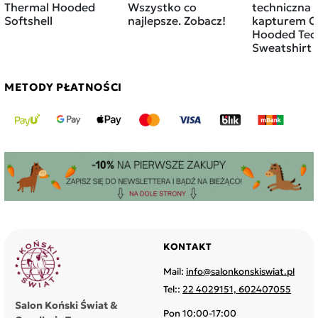
Thermal Hooded
Wszystko co
techniczna 
Softshell
najlepsze. Zobacz!
kapturem C
Hooded Tec
Sweatshirt v
METODY PŁATNOŚCI
KONTAKT
Mail:
info@salonkonskiswiat.pl
Tel::
22 4029151, 602407055
Salon Koński Świat &
Pon 10:00-17:00