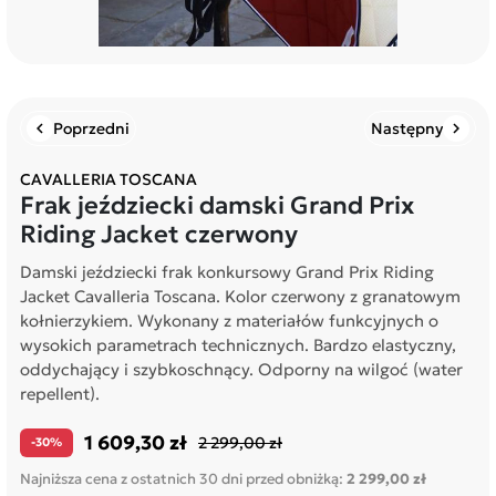
Poprzedni
Następny
chevron_left
chevron_right
CAVALLERIA TOSCANA
Frak jeździecki damski Grand Prix
Riding Jacket czerwony
Damski jeździecki frak konkursowy Grand Prix Riding
Jacket Cavalleria Toscana. Kolor czerwony z granatowym
kołnierzykiem. Wykonany z materiałów funkcyjnych o
wysokich parametrach technicznych. Bardzo elastyczny,
oddychający i szybkoschnący. Odporny na wilgoć (water
repellent).
1 609,30 zł
2 299,00 zł
-30%
Najniższa cena z ostatnich 30 dni przed obniżką:
2 299,00 zł