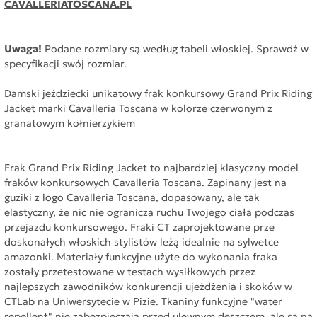
CAVALLERIATOSCANA.PL
Uwaga!
Podane rozmiary są według tabeli włoskiej. Sprawdź w
specyfikacji swój rozmiar.
Damski jeździecki unikatowy frak konkursowy Grand Prix Riding
Jacket marki Cavalleria Toscana w kolorze czerwonym z
granatowym kołnierzykiem
Frak Grand Prix Riding Jacket to najbardziej klasyczny model
fraków konkursowych Cavalleria Toscana. Zapinany jest na
guziki z logo Cavalleria Toscana, dopasowany, ale tak
elastyczny, że nic nie ogranicza ruchu Twojego ciała podczas
przejazdu konkursowego. Fraki CT zaprojektowane prze
doskonałych włoskich stylistów leżą idealnie na sylwetce
amazonki. Materiały funkcyjne użyte do wykonania fraka
zostały przetestowane w testach wysiłkowych przez
najlepszych zawodników konkurencji ujeżdżenia i skoków w
CTLab na Uniwersytecie w Pizie. Tkaniny funkcyjne "water
repellent" nie zabezpieczają przed ulewnym deszczem, ale są na