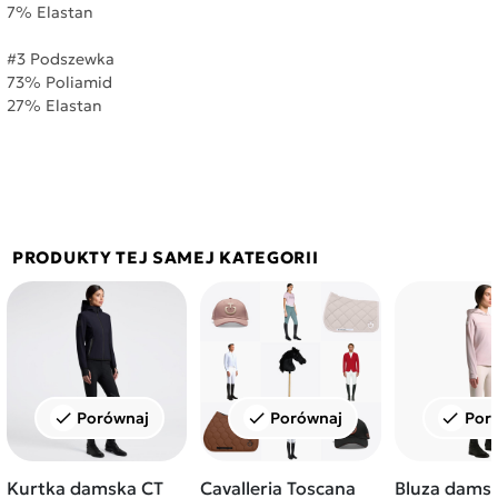
7% Elastan
#3 Podszewka
73% Poliamid
27% Elastan
PRODUKTY TEJ SAMEJ KATEGORII
Porównaj
Porównaj
Por
check
check
check
Kurtka damska CT
Cavalleria Toscana
Bluza dams