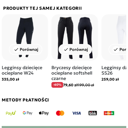
PRODUKTY TEJ SAMEJ KATEGORII
Porównaj
Porównaj
Por
check
check
check
Legginsy dziecięce
Bryczesy dziecięce
Legginsy dz
ocieplane W24
ocieplane softshell
SS26
czarne
335,00 zł
259,00 zł
79,60 zł
199,00 zł
-60%
METODY PŁATNOŚCI