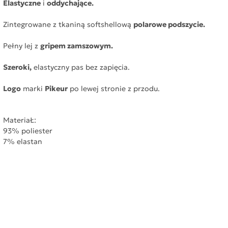
Elastyczne
i
oddychające.
Zintegrowane z tkaniną softshellową
polarowe podszycie.
Pełny lej z
gripem zamszowym.
Szeroki,
elastyczny pas bez zapięcia.
Logo
marki
Pikeur
po lewej stronie z przodu.
MateriaŁ:
93% poliester
7% elastan