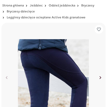
Strona główna
Jeździec
Odzież jeździecka
Bryczesy
Bryczesy dziecięce
Legginsy dziecięce ocieplane Active Kids granatowe
favorite_border
keyboard_arrow_left
keyboard_arrow_right
Poprzedni
Nas