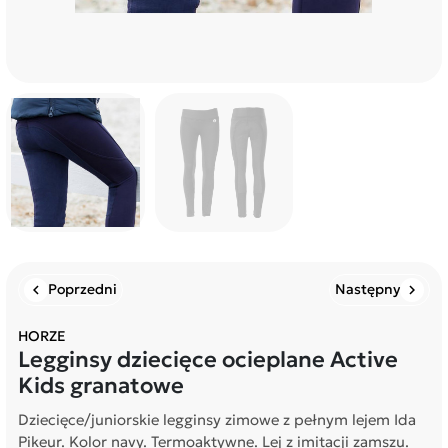
Poprzedni
Następny
chevron_left
chevron_right
HORZE
Legginsy dziecięce ocieplane Active
Kids granatowe
Dziecięce/juniorskie legginsy zimowe z pełnym lejem Ida
Pikeur. Kolor navy. Termoaktywne. Lej z imitacji zamszu.