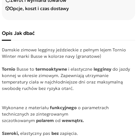
Zwrot i wymiana towarów
Opcje, koszt i czas dostawy
Opis
Jak dbać
Damskie zimowe legginsy jeździeckie z pełnym lejem Tornio
Winter marki Busse w kolorze navy (granatowe)
Tornio
Busse to
termoaktywne
i elastyczne
legginsy
do jazdy
konnej w okresie zimowym. Zapewniają utrzymanie
temperatury ciała w najchłodniejsze dni oraz maksymalną
swobodę ruchów bez ryzyka otarć.
Wykonane z materiału
funkcyjnego
o parametrach
technicznych ze zintegrowanym
szczotkowanym
polarem
od
wewnątrz.
Szeroki,
elastyczny pas
bez
zapięcia.