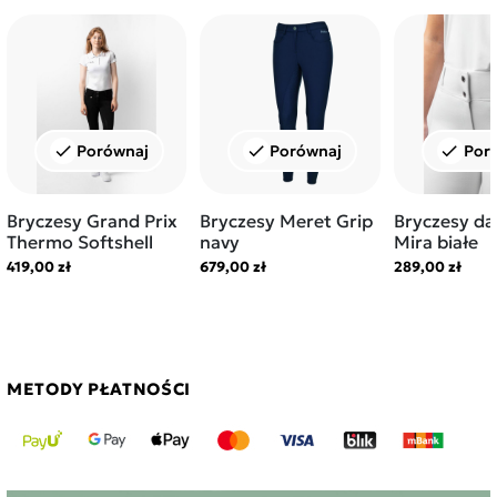
Porównaj
Porównaj
Por
check
check
check
Bryczesy Grand Prix
Bryczesy Meret Grip
Bryczesy d
Thermo Softshell
navy
Mira białe
419,00 zł
679,00 zł
289,00 zł
METODY PŁATNOŚCI