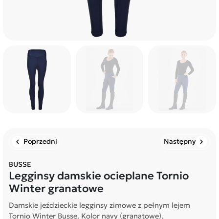
Poprzedni
Następny
chevron_left
chevron_right
BUSSE
Legginsy damskie ocieplane Tornio
Winter granatowe
Damskie jeździeckie legginsy zimowe z pełnym lejem
Tornio Winter Busse. Kolor navy (granatowe).