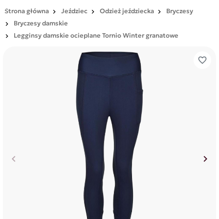
Strona główna
Jeździec
Odzież jeździecka
Bryczesy
Bryczesy damskie
Legginsy damskie ocieplane Tornio Winter granatowe
favorite_border
keyboard_arrow_left
keyboard_arrow_right
Poprzedni
Nas